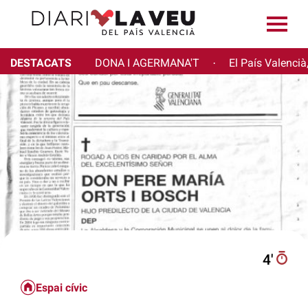
DESTACATS
DONA I AGERMANA'T
El País Valencià
·
4′
Espai cívic