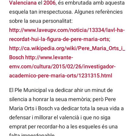
Valenciana
el
2006
, és embrutada amb aquesta
esquela tan irrespectuosa. Algunes referències
sobre la seua personalitat:
http://www.laveupv.com/noticia/13334/lavl-ha-
recordat-hui-la-figura-de-pere-maria-orts
;
http://ca.wikipedia.org/wiki/Pere_Maria_Orts_i_
Bosch
http://www.levante-
emv.com/cultura/2015/02/26/investigador-
academico-pere-maria-orts/1231315.html
El Ple Municipal va dedicar ahir un minut de
silencia a honrar la seua memòria; però Pere
Maria Orts i Bosch va dedicar tota la seua vida a
defensar i millorar el valencià i que no siga
emprat per recordar-ho a les esqueles és una
falta imperdonable.