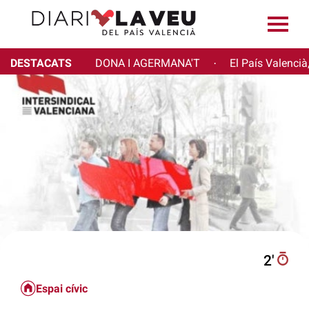
DESTACATS
DONA I AGERMANA'T
El País Valencià
·
2′
Espai cívic