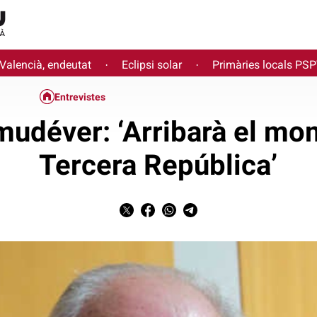
 Valencià, endeutat
Eclipsi solar
Primàries locals PS
·
·
Entrevistes
udéver: ‘Arribarà el mo
Tercera República’