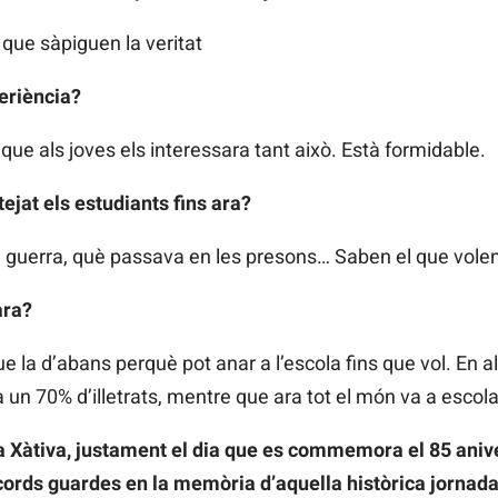
que sàpiguen la veritat
eriència?
ue als joves els interessara tant això. Està formidable.
ejat els estudiants fins ara?
guerra, què passava en les presons… Saben el que volen
ara?
ue la d’abans perquè pot anar a l’escola fins que vol. En 
 un 70% d’illetrats, mentre que ara tot el món va a escola
a Xàtiva, justament el dia que es commemora el 85 aniv
cords guardes en la memòria d’aquella històrica jornad