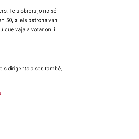
rs. I els obrers jo no sé
n 50, si els patrons van
 que vaja a votar on li
ls dirigents a ser, també,
a