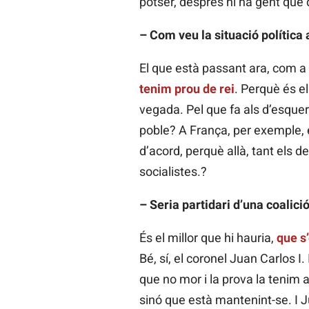
potser, després hi ha gent que 
– Com veu la situació política
El que està passant ara, com a
tenim prou de rei
. Perquè és el
vegada. Pel que fa als d’esquer
poble? A França, per exemple, el
d’acord, perquè allà, tant els 
socialistes.?
– Seria partidari d’una coalic
És el millor que hi hauria,
que s’
Bé, sí, el coronel Juan Carlos I
que no mor i la prova la tenim a A
sinó que està mantenint-se. I J