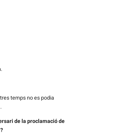
.
altres temps no es podia
.
ersari de la proclamació de
a?