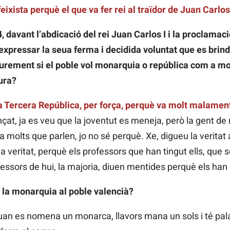
xista perquè el que va fer rei al traïdor de Juan Carlos
 davant l’abdicació del rei Juan Carlos I i la proclamaci
 expressar la seua ferma i decidida voluntat que es brind
lliurement si el poble vol monarquia o república com a mo
ura?
a Tercera República, per força, perquè va molt malamen
at, ja es veu que la joventut es meneja, però la gent de
 molts que parlen, jo no sé perquè. Xe, digueu la veritat 
a veritat, perquè els professors que han tingut ells, que s
rofessors de hui, la majoria, diuen mentides perquè els ha
 la monarquia al poble valencià?
quan es nomena un monarca, llavors mana un sols i té pal