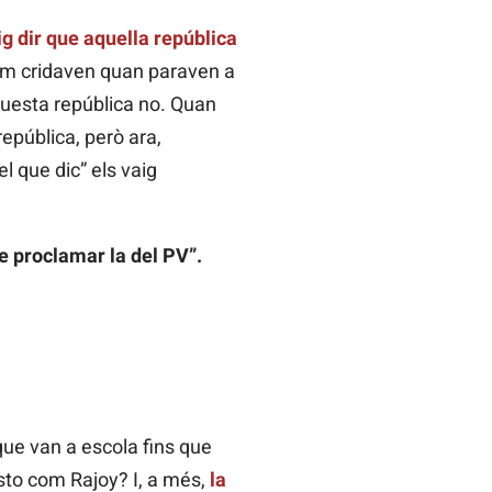
ig dir que aquella república
 em cridaven quan paraven a
Aquesta república no. Quan
epública, però ara,
l que dic” els vaig
e proclamar la del PV”.
que van a escola fins que
asto com Rajoy? I, a més,
la