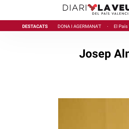
DESTACATS
DONA I AGERMANA'T
El País
·
Josep Alm