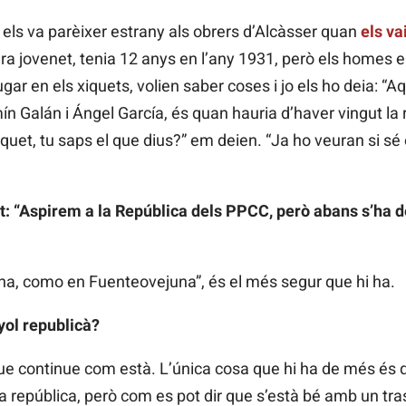
e els va parèixer estrany als obrers d’Alcàsser quan
els va
era jovenet, tenia 12 anys en l’any 1931, però els homes
gar en els xiquets, volien saber coses i jo els ho deia: “
n Galán i Ángel García, és quan hauria d’haver vingut la r
quet, tu saps el que dius?” em deien. “Ja ho veuran si sé e
: “Aspirem a la República dels PPCC, però abans s’ha d
una, como en Fuenteovejuna”, és el més segur que hi ha.
yol republicà?
que continue com està. L’única cosa que hi ha de més és 
la república, però com es pot dir que s’està bé amb un tr