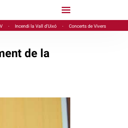
PV
Incendi la Vall d'Uixó
Concerts de Vivers
·
·
ment de la