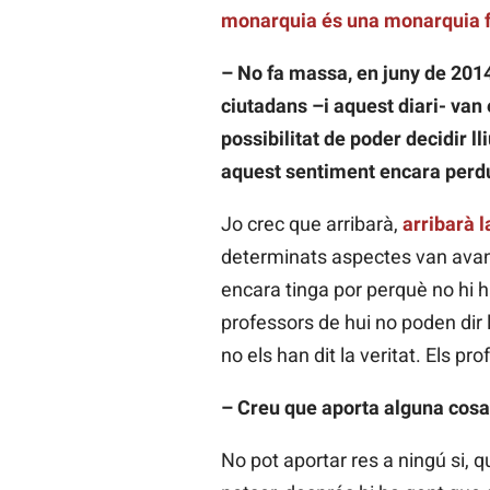
monarquia és una monarquia fei
– No fa massa, en juny de 2014,
ciutadans –i aquest diari- van
possibilitat de poder decidir 
aquest sentiment encara perd
Jo crec que arribarà,
arribarà l
determinats aspectes van avanç
encara tinga por perquè no hi ha
professors de hui no poden dir l
no els han dit la veritat. Els p
– Creu que aporta alguna cosa
No pot aportar res a ningú si, 