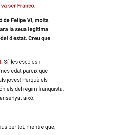
 va ser Franco.
ó de Felipe VI, molts
ara la seua legítima
del d’estat. Creu que
t.
Sí, les escoles i
 més edat pareix que
als joves! Perquè els
ón els del règim franquista,
n ensenyat això.
aus per tot, mentre que,