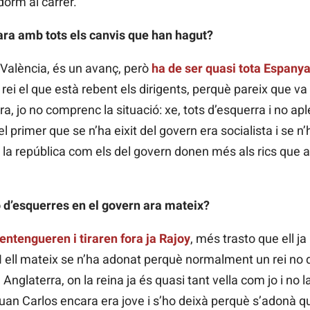
dorm al carrer.
 ara amb tots els canvis que han hagut?
 València, és un avanç, però
ha de ser quasi tota Espanya
 rei el que està rebent els dirigents, perquè pareix que va
ra, jo no comprenc la situació: xe, tots d’esquerra i no a
 primer que se n’ha eixit del govern era socialista i se n’
de la república com els del govern donen més als rics que 
ió d’esquerres en el govern ara mateix?
entengueren i tiraren fora ja Rajoy
, més trasto que ell ja
. I ell mateix se n’ha adonat perquè normalment un rei no 
nglaterra, on la reina ja és quasi tant vella com jo i no la d
uan Carlos encara era jove i s’ho deixà perquè s’adonà qu