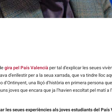
 de
gira pel País Valencià
per tal d’explicar les seues vivè
a d’enllestir per a la seua xarrada, que va tindre lloc aqu
o d’Ontinyent, una lliçó d’història en primera persona q
guns joves que encara que ja l’havien escoltat pel matí a l’i
tar les seues experiències als joves estudiants del País