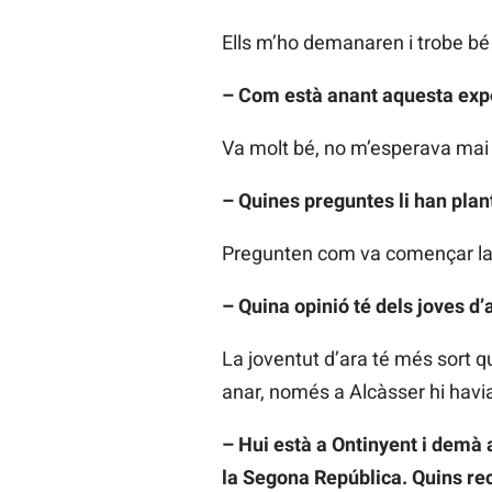
Ells m’ho demanaren i trobe bé 
– Com està anant aquesta exp
Va molt bé, no m’esperava mai q
– Quines preguntes li han plant
Pregunten com va començar la 
– Quina opinió té dels joves d’
La joventut d’ara té més sort q
anar, només a Alcàsser hi havia
– Hui està a Ontinyent i demà 
la Segona República. Quins re