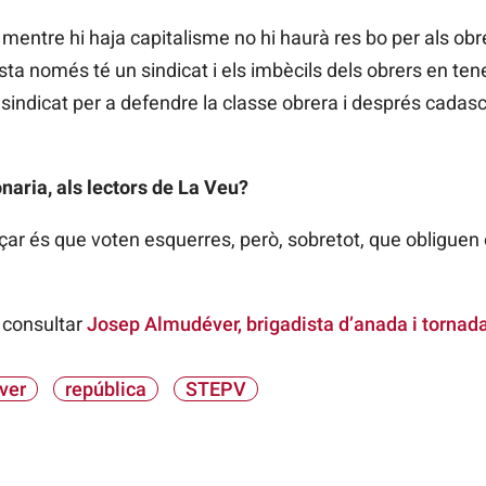
 mentre hi haja capitalisme no hi haurà res bo per als obre
sta només té un sindicat i els imbècils dels obrers en tene
 sindicat per a defendre la classe obrera i després cadascú
onaria, als lectors de La Veu?
çar és que voten esquerres, però, sobretot, que obliguen e
 consultar
Josep Almudéver, brigadista d’anada i tornad
ver
república
STEPV