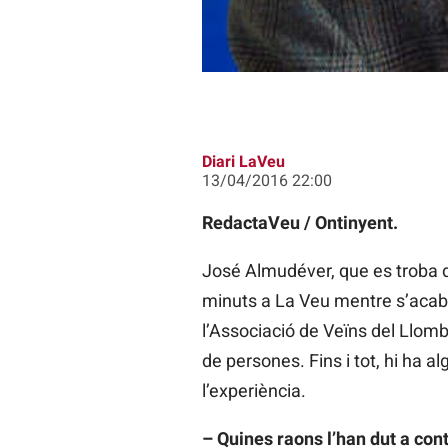
Diari LaVeu
13/04/2016 22:00
RedactaVeu / Ontinyent.
José Almudéver, que es troba
minuts a La Veu mentre s’acabav
l’Associació de Veïns del Llomb
de persones. Fins i tot, hi ha al
l’experiència.
– Quines raons l’han dut a con