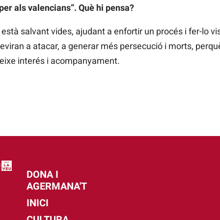
 per als valencians”. Què hi pensa?
està salvant vides, ajudant a enfortir un procés i fer-lo vis
treviran a atacar, a generar més persecució i morts, perqu
 eixe interés i acompanyament.
DONA I
AGERMANA'T
INICI
CULTURA