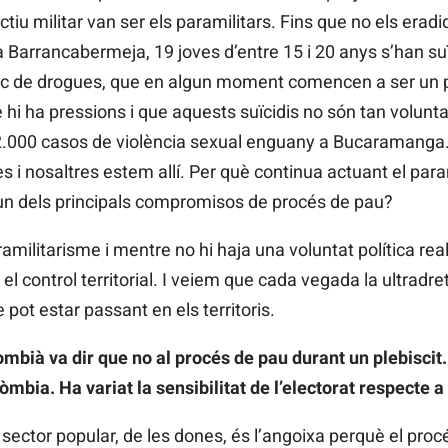
tiu militar van ser els paramilitars. Fins que no els erad
 a Barrancabermeja, 19 joves d’entre 15 i 20 anys s’han su
àfic de drogues, que en algun moment comencen a ser un 
i ha pressions i que aquests suïcidis no són tan voluntar
.000 casos de violència sexual enguany a Bucaramanga. 
s i nosaltres estem allí. Per què continua actuant el par
 un dels principals compromisos de procés de pau?
amilitarisme i mentre no hi haja una voluntat política real 
 el control territorial. I veiem que cada vegada la ultradr
 pot estar passant en els territoris.
ombià va dir que no al procés de pau durant un plebiscit
mbia. Ha variat la sensibilitat de l’electorat respecte a 
l sector popular, de les dones, és l’angoixa perquè el pro