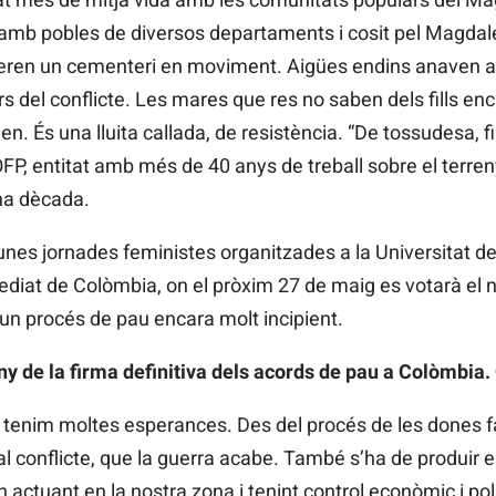
 amb pobles de diversos departaments i cosit pel Magdalena
ideren un cementeri en moviment. Aigües endins anaven a
s del conflicte. Les mares que res no saben dels fills enc
uen. És una lluita callada, de resistència. “De tossudesa, fi
FP, entitat amb més de 40 anys de treball sobre el terreny
na dècada.
 unes jornades feministes organitzades a la Universitat de
ediat de Colòmbia, on el pròxim 27 de maig es votarà el n
un procés de pau encara molt incipient.
 de la firma definitiva dels acords de pau a Colòmbia. 
 tenim moltes esperances. Des del procés de les dones f
conflicte, que la guerra acabe. També s’ha de produir e
n actuant en la nostra zona i tenint control econòmic i po