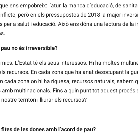
 que ens empobreix: l’atur, la manca d’educació, de sanitat
flicte, però en els pressupostos de 2018 la major inversió
s per a salut i educació. Això ens dóna una lectura de la i
ns.
 pau no és irreversible?
mics. L’Estat té els seus interessos. Hi ha moltes multina
 els recursos. En cada zona que ha anat desocupant la guer
 en cada zona on hi ha riquesa, recursos naturals, sabem 
 amb multinacionals. Fins a quin punt tot aquest procés 
ostre territori i lliurar els recursos?
s fites de les dones amb l’acord de pau?