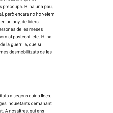
s preocupa. Hi ha una pau,
], però encara no ho veiem
en un any, de líders
persones de les meses
som al postconflicte. Hi ha
 la guerrilla, que si
omes desmobilitzats de les
tats a segons quins llocs.
atges inquietants demanant
t. A nosaltres, qui ens