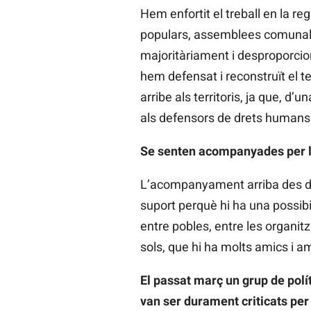
Hem enfortit el treball en la re
populars, assemblees comunals i
majoritàriament i desproporcio
hem defensat i reconstruït el t
arribe als territoris, ja que, d’
als defensors de drets humans
Se senten acompanyades per l
L’acompanyament arriba des de 
suport perquè hi ha una possibi
entre pobles, entre les organi
sols, que hi ha molts amics i 
El passat març un grup de polí
van ser durament criticats per 