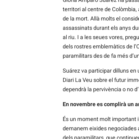
territori al centre de Colòmbia,
de la mort. Allà molts el cons
assassinats durant els anys dur
al riu. I a les seues vores, preg
dels rostres emblemàtics de l’O
paramilitars des de fa més d’u
Suárez va participar dilluns en
Diari La Veu sobre el futur imm
dependrà la pervivència o no d’
En novembre es complirà un any
És un moment molt important i
demanem eixides negociades al 
dels paramilitars, que continue