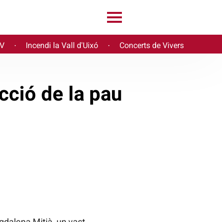
PV
Incendi la Vall d'Uixó
Concerts de Vivers
·
·
ucció de la pau
dalena Mitjà, un vast