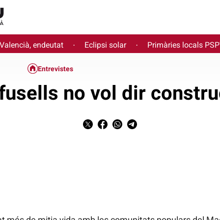
 Valencià, endeutat
Eclipsi solar
Primàries locals PS
·
·
Entrevistes
 fusells no vol dir constr
t més de mitja vida amb les comunitats populars del Mag