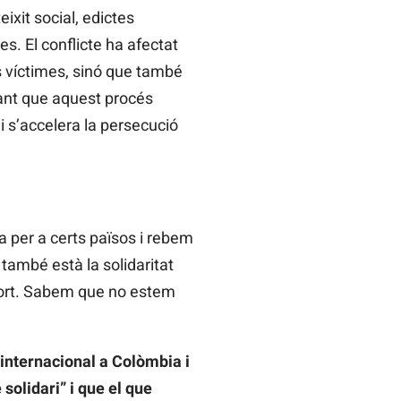
ixit social, edictes
s. El conflicte ha afectat
s víctimes, sinó que també
rtant que aquest procés
x i s’accelera la persecució
a per a certs països i rebem
 també està la solidaritat
uport. Sabem que no estem
 internacional a Colòmbia i
solidari” i que el que