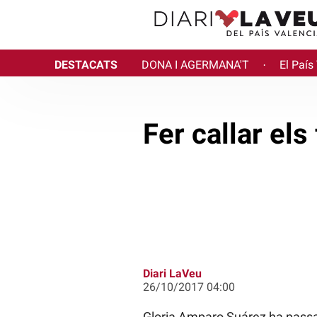
DESTACATS
DONA I AGERMANA'T
El País
·
Fer callar els
Diari LaVeu
26/10/2017 04:00
Gloria Amparo Suárez ha passa