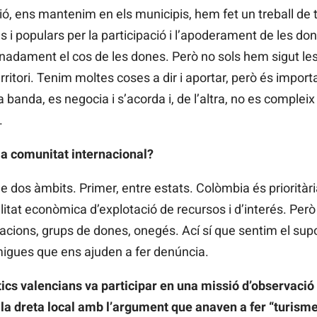
gió, ens mantenim en els municipis, hem fet un treball de te
 populars per la participació i l’apoderament de les done
nadament el cos de les dones. Però no sols hem sigut le
erritori. Tenim moltes coses a dir i aportar, però és impo
una banda, es negocia i s’acorda i, de l’altra, no es complei
.
a comunitat internacional?
dos àmbits. Primer, entre estats. Colòmbia és prioritàri
litat econòmica d’explotació de recursos i d’interés. Però
tzacions, grups de dones, onegés. Ací sí que sentim el s
amigues que ens ajuden a fer denúncia.
tics valencians va participar en una missió d’observació
la dreta local amb l’argument que anaven a fer “turisme 