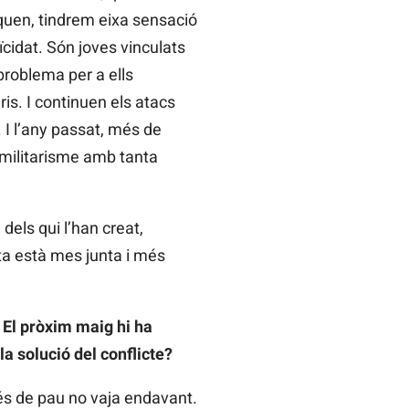
iquen, tindrem eixa sensació
ïcidat. Són joves vinculats
problema per a ells
is. I continuen els atacs
I l’any passat, més de
amilitarisme amb tanta
dels qui l’han creat,
eta està mes junta i més
. El pròxim maig hi ha
la solució del conflicte?
cés de pau no vaja endavant.