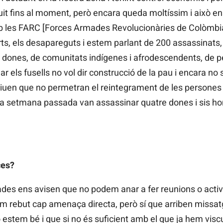
t fins al moment, però encara queda moltíssim i això en
 les FARC [Forces Armades Revolucionàries de Colòmbia
rts, els desapareguts i estem parlant de 200 assassinats, 
 dones, de comunitats indígenes i afrodescendents, de 
ar els fusells no vol dir construcció de la pau i encara no 
diuen que no permetran el reintegrament de les persones de
 La setmana passada van assassinar quatre dones i sis h
ces?
des ens avisen que no podem anar a fer reunions o activi
hem rebut cap amenaça directa, però sí que arriben miss
stem bé i que si no és suficient amb el que ja hem viscu