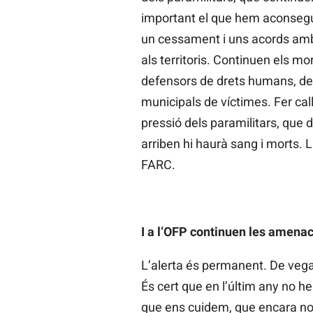
important el que hem aconsegui
un cessament i uns acords amb
als territoris. Continuen els mo
defensors de drets humans, de
municipals de víctimes. Fer call
pressió dels paramilitars, que 
arriben hi haurà sang i morts.
FARC.
I a l’OFP continuen les amena
L’alerta és permanent. De vega
És cert que en l’últim any no 
que ens cuidem, que encara no e