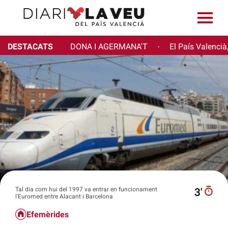
DESTACATS
DONA I AGERMANA'T
El País Valencià
·
Tal dia com hui del 1997 va entrar en funcionament
3′
l'Euromed entre Alacant i Barcelona
Efemèrides