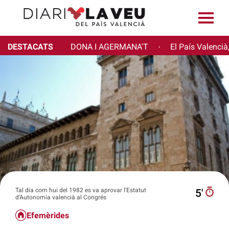
DESTACATS
DONA I AGERMANA'T
El País Valencià
·
Tal dia com hui del 1982 es va aprovar l’Estatut
5′
d’Autonomia valencià al Congrés
Efemèrides