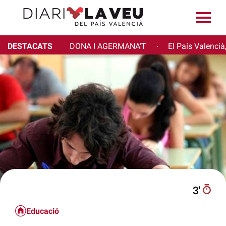
DESTACATS
DONA I AGERMANA'T
El País Valencià
·
3′
Educació