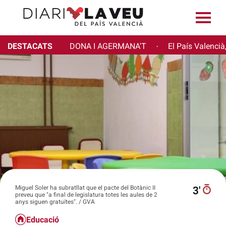
DESTACATS
DONA I AGERMANA'T
El País Valencià
·
Miguel Soler ha subratllat que el pacte del Botànic II
3′
preveu que "a final de legislatura totes les aules de 2
anys siguen gratuïtes". / GVA
Educació