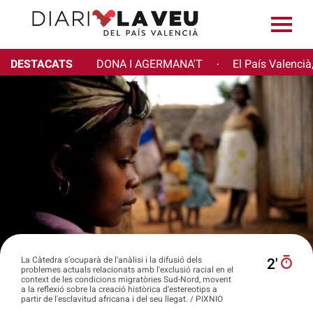
DESTACATS
DONA I AGERMANA'T
El País Valencià
·
La Càtedra s'ocuparà de l'anàlisi i la difusió dels
2′
problemes actuals relacionats amb l'exclusió racial en el
context de les condicions migratòries Sud-Nord, movent
a la reflexió sobre la creació històrica d'estereotips a
partir de l'esclavitud africana i del seu llegat. / PIXNIO