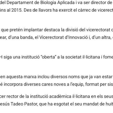
del Departament de Biologia Aplicada i va ser director de 
ins al 2015. Des de llavors ha exercit el càrrec de vicerec
que pretén implantar destaca la divisió del vicerectorat d
r, d’una banda, el Vicerectorat d’Innovació i, d’un altra,
siga una institució “oberta” a la societat il·licitana i fom
n aquesta marxa inclou diversos noms que ja van estar a
 incorpora diverses cares noves a l’equip, format per si
cer rector de la institució acadèmica il·licitana en els seu
esús Tadeo Pastor, que ha esgotat el seu mandat de huit