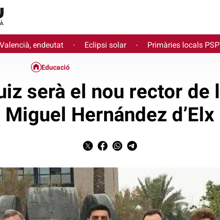
 Valencià, endeutat
Eclipsi solar
Primàries locals PS
·
·
Educació
iz serà el nou rector de l
Miguel Hernández d’Elx