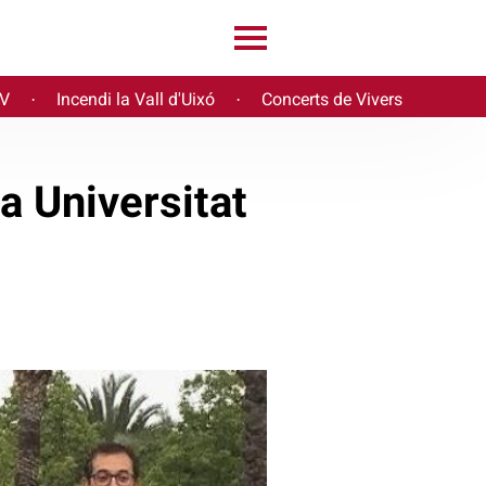
PV
Incendi la Vall d'Uixó
Concerts de Vivers
·
·
a Universitat