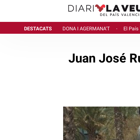
DESTACATS
DONA I AGERMANA'T
El País
·
Juan José Ru