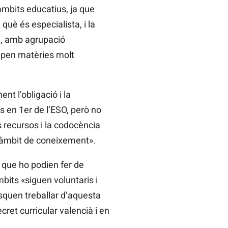
mbits educatius, ja que
què és especialista, i la
l, amb agrupació
rupen matèries molt
t l’obligació i la
s en 1er de l’ESO, però no
 recursos i la codocència
r àmbit de coneixement».
 que ho podien fer de
its «siguen voluntaris i
squen treballar d’aquesta
cret curricular valencià i en