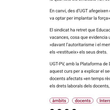
En canvi, des d’UGT afegeixen q
va optar per implantar la forç
El sindicat ha retret que Educac
vacances, cosa que evidencia un
«davant l’autoritarisme i el me
els «restitueix» els seus drets.
UGT-PV, amb la Plataforma de 
aquest curs per a explicar el s
docents afectats «en temps rèc
els drets laborals dels docents,
àmbits
docents
Inter