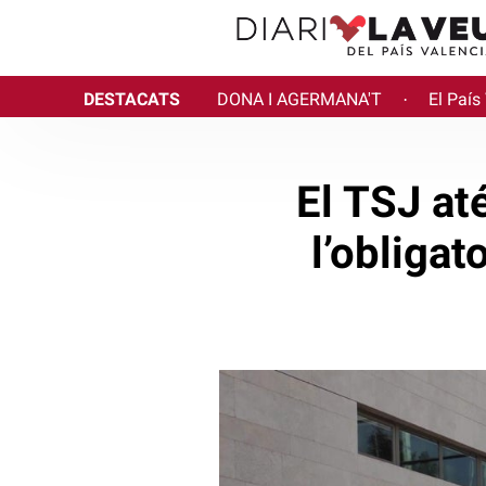
DESTACATS
DONA I AGERMANA'T
El País
·
El TSJ at
l’obligat