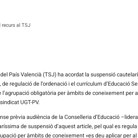
l recurs al TSJ
 del País Valencià (TSJ) ha acordat la suspensió cautelarí
, de regulació de l’ordenació i el currículum d’Educació S
l’agrupació obligatòria per àmbits de coneixement per al
 sindicat UGT-PV.
ense prèvia audiència de la Conselleria d’Educació –lider
sima de suspensió d’aquest article, pel qual es regula l
grupació per àmbits de coneixement «es deu aplicar per al 