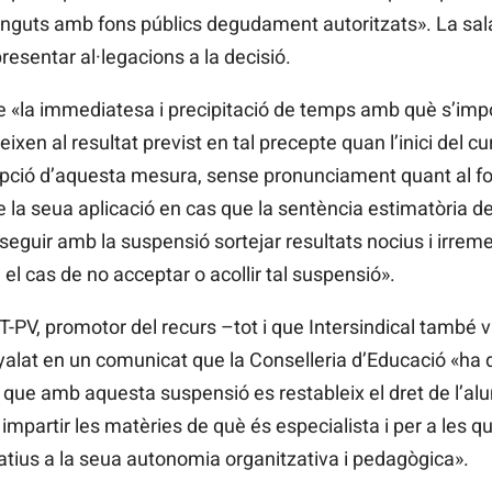
tinguts amb fons públics degudament autoritzats». La sala
presentar al·legacions a la decisió.
que «la immediatesa i precipitació de temps amb què s’imp
xen al resultat previst en tal precepte quan l’inici del cur
opció d’aquesta mesura, sense pronunciament quant al fo
de la seua aplicació en cas que la sentència estimatòria de
nseguir amb la suspensió sortejar resultats nocius i irrem
el cas de no acceptar o acollir tal suspensió».
PV, promotor del recurs –tot i que Intersindical també v
yalat en un comunicat que la Conselleria d’Educació «ha 
ja que amb aquesta suspensió es restableix el dret de l’a
 a impartir les matèries de què és especialista i per a le
ucatius a la seua autonomia organitzativa i pedagògica».