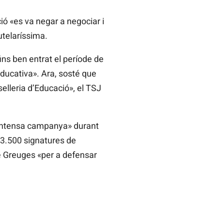
ió «es va negar a negociar i
utelaríssima.
ins ben entrat el període de
educativa». Ara, sosté que
elleria d’Educació», el TSJ
«intensa campanya» durant
 3.500 signatures de
e Greuges «per a defensar