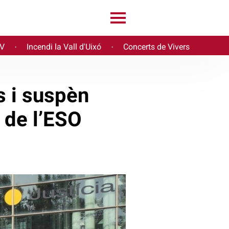
PV
Incendi la Vall d'Uixó
Concerts de Vivers
·
·
s i suspèn
r de l’ESO