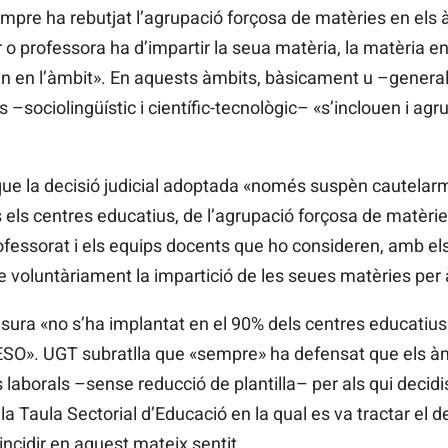
pre ha rebutjat l’agrupació forçosa de matèries en els à
o professora ha d’impartir la seua matèria, la matèria en 
en en l’àmbit». En aquests àmbits, bàsicament u –genera
–sociolingüístic i científic-tecnològic– «s’inclouen i ag
 que la decisió judicial adoptada «només suspèn cautelarmen
 els centres educatius, de l’agrupació forçosa de matèrie
ofessorat i els equips docents que ho consideren, amb els
e voluntàriament la impartició de les seues matèries pe
sura «no s’ha implantat en el 90% dels centres educatius
ESO». UGT subratlla que «sempre» ha defensat que els àmb
laborals –sense reducció de plantilla– per als qui decidi
la Taula Sectorial d’Educació en la qual es va tractar el de
oincidir en aquest mateix sentit.