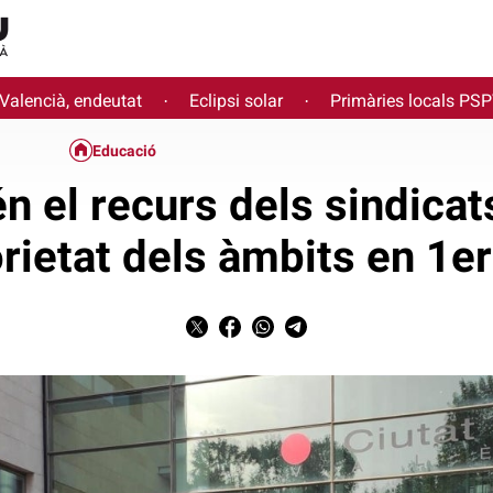
 Valencià, endeutat
Eclipsi solar
Primàries locals PS
·
·
Educació
én el recurs dels sindicat
orietat dels àmbits en 1e