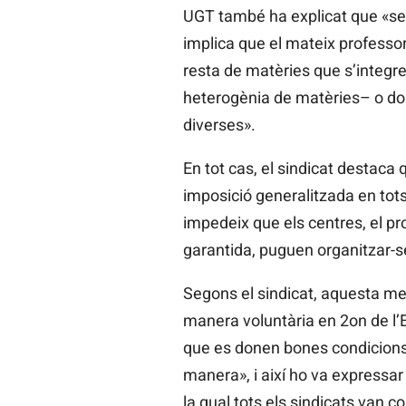
UGT també ha explicat que «sem
implica que el mateix professor 
resta de matèries que s’integr
heterogènia de matèries– o dos 
diverses».
En tot cas, el sindicat destaca
imposició generalitzada en tots
impedeix que els centres, el pr
garantida, puguen organitzar-s
Segons el sindicat, aquesta me
manera voluntària en 2on de l’
que es donen bones condicions 
manera», i així ho va expressar 
la qual tots els sindicats van c