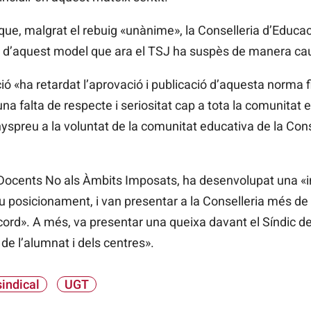
ue, malgrat el rebuig «unànime», la Conselleria d’Educac
a» d’aquest model que ara el TSJ ha suspès de manera ca
ió «ha retardat l’aprovació i publicació d’aquesta norma f
a falta de respecte i seriositat cap a tota la comunitat 
nyspreu a la voluntat de la comunitat educativa de la Cons
Docents No als Àmbits Imposats, ha desenvolupat una 
eu posicionament, i van presentar a la Conselleria més de
ord». A més, va presentar una queixa davant el Síndic d
 de l’alumnat i dels centres».
sindical
UGT