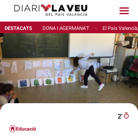
DESTACATS
DONA I AGERMANA'T
El País Valencià
·
2′
Educació