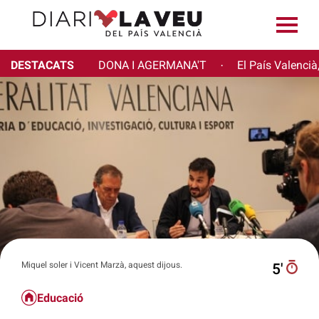
DESTACATS
DONA I AGERMANA'T
El País Valencià
·
Miquel soler i Vicent Marzà, aquest dijous.
5′
Educació