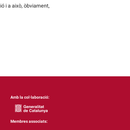
 i a això, òbviament,
Amb la col·laboració:
Membres associats: