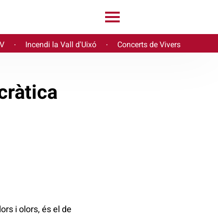
PV
Incendi la Vall d'Uixó
Concerts de Vivers
·
·
cràtica
ors i olors, és el de