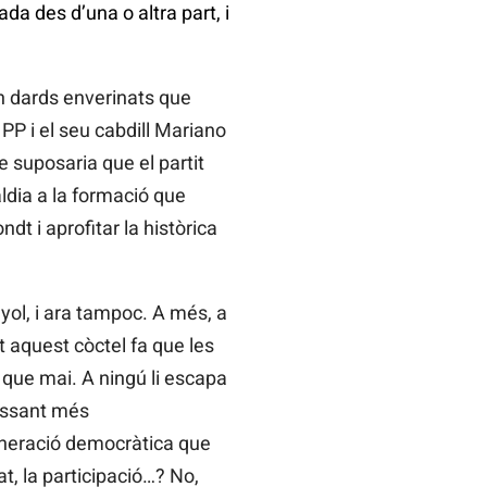
a des d’una o altra part, i
en dards enverinats que
 PP i el seu cabdill Mariano
ue suposaria que el partit
aldia a la formació que
dt i aprofitar la històrica
yol, i ara tampoc. A més, a
 aquest còctel fa que les
que mai. A ningú li escapa
vessant més
eneració democràtica que
at, la participació…? No,