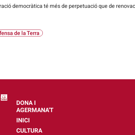
ació democràtica té més de perpetuació que de renovació
ensa de la Terra
DONA I
AGERMANA'T
INICI
CULTURA