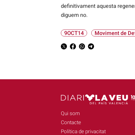
definitivament aquesta regener
diguem no.
9OCT14
Moviment de Def
Qui som
Contacte
Política de privacitat