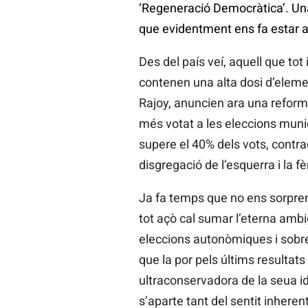
‘Regeneració Democràtica’. Una
que evidentment ens fa estar at
Des del país veí, aquell que to
contenen una alta dosi d’element
Rajoy, anuncien ara una reforma 
més votat a les eleccions munic
supere el 40% dels vots, contradi
disgregació de l’esquerra i la fè
Ja fa temps que no ens sorpren
tot açò cal sumar l’eterna ambi
eleccions autonòmiques i sobre
que la por pels últims resultat
ultraconservadora de la seua 
s’aparte tant del sentit inheren