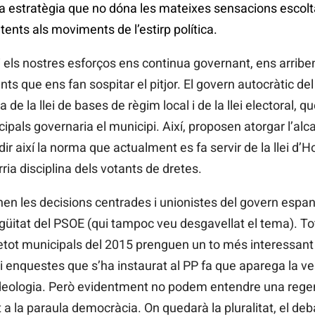
 estratègia que no dóna les mateixes sensacions escoltad
ents als moviments de l’estirp política.
t i els nostres esforços ens continua governant, ens arrib
s que ens fan sospitar el pitjor. El govern autocràtic del
de la llei de bases de règim local i de la llei electoral, q
ipals governaria el municipi. Així, proposen atorgar l’alc
r així la norma que actualment es fa servir de la llei d’Hon
rria disciplina dels votants de dretes.
en les decisions centrades i unionistes del govern espan
güitat del PSOE (qui tampoc veu desgavellat el tema). Tot
tot municipals del 2015 prenguen un to més interessant 
s i enquestes que s’ha instaurat al PP fa que aparega la 
ideologia. Però evidentment no podem entendre una reg
t a la paraula democràcia. On quedarà la pluralitat, el deb