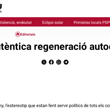
 Valencià, endeutat
Eclipsi solar
Primàries locals PS
·
·
Editorials
tèntica regeneració auto
y, l’estereotip que estan fent servir polítics de tots els col