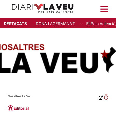
DESTACATS
DONA I AGERMANA'T
El País Valencià
·
Nosaltres La Veu
2′
Editorial