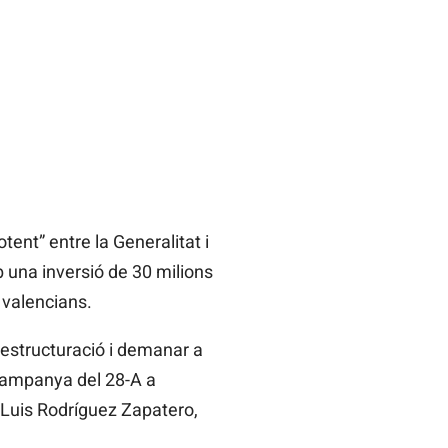
otent” entre la Generalitat i
mb una inversió de 30 milions
s valencians.
eestructuració i demanar a
 campanya del 28-A a
é Luis Rodríguez Zapatero,