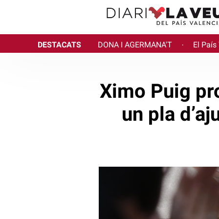
DESTACATS
DONA I AGERMANA'T
El País
·
Ximo Puig pro
un pla d’aj