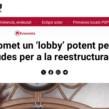
 Valencià, endeutat
Eclipsi solar
Primàries locals PS
·
·
Economia
met un ‘lobby’ potent per 
udes per a la reestructura