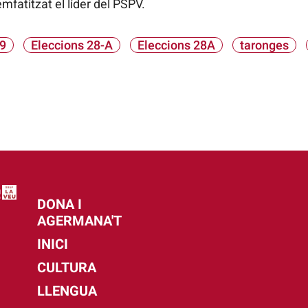
emfatitzat el líder del PSPV.
9
Eleccions 28-A
Eleccions 28A
taronges
DONA I
AGERMANA'T
INICI
CULTURA
LLENGUA