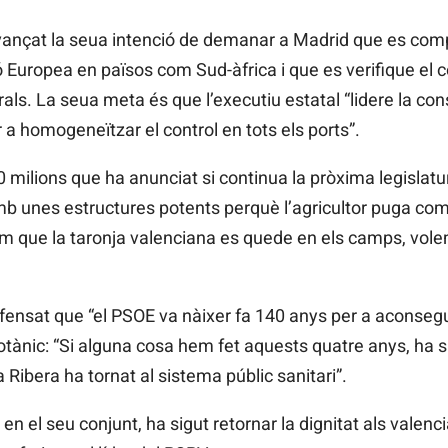
vançat la seua intenció de demanar a Madrid que es comp
ó Europea en països com Sud-àfrica i que es verifique el
rals. La seua meta és que l’executiu estatal “lidere la con
a homogeneïtzar el control en tots els ports”.
0 milions que ha anunciat si
continua la pròxima legislatu
mb unes estructures potents perquè l’agricultor puga com
m que la taronja valenciana es quede en els camps, volem 
fensat que “el PSOE va nàixer fa 140 anys per a aconseguir
tànic: “Si alguna cosa
hem fet aquests quatre anys, ha
s
a Ribera ha tornat al sistema públic sanitari”.
t en el seu conjunt, ha sigut retornar la dignitat als valen