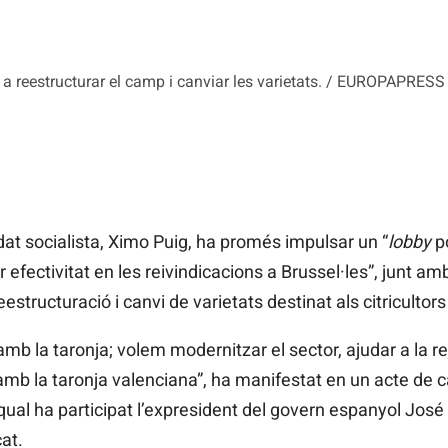
 a reestructurar el camp i canviar les varietats. / EUROPAPRESS
at socialista, Ximo Puig, ha promés impulsar un “
lobby
p
ar efectivitat en les reivindicacions a Brussel·les”, junt a
structuració i canvi de varietats destinat als citricultor
b la taronja; volem modernitzar el sector, ajudar a la r
 amb la taronja valenciana”, ha manifestat en un acte de
 qual ha participat l’expresident del govern espanyol Jos
at.