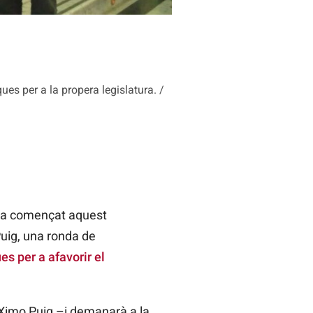
es per a la propera legislatura. /
 ha començat aquest
Puig, una ronda de
 per a afavorir el
 Ximo Puig –i demanarà a la