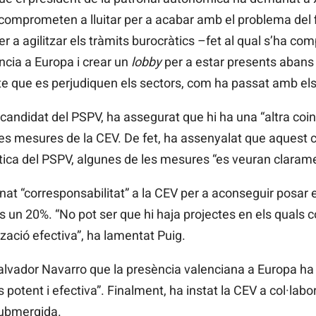
 comprometen a lluitar per a acabar amb el problema de
 a agilitzar els tràmits burocràtics –fet al qual s’ha c
cia a Europa i crear un
lobby
per a estar presents abans
e que es perjudiquen els sectors, com ha passat amb els 
candidat del PSPV, ha assegurat que hi ha una “altra coin
les mesures de la CEV. De fet, ha assenyalat que aquest
ica del PSPV, algunes de les mesures “es veuran claramen
at “corresponsabilitat” a la CEV per a aconseguir posar e
ics un 20%. “No pot ser que hi haja projectes en els quals
tzació efectiva”, ha lamentat Puig.
Salvador Navarro que la presència valenciana a Europa ha
potent i efectiva”. Finalment, ha instat la CEV a col·labo
submergida.