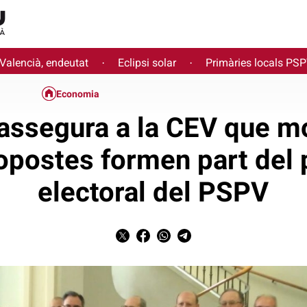
 Valencià, endeutat
Eclipsi solar
Primàries locals PS
·
·
Economia
assegura a la CEV que mo
opostes formen part del
electoral del PSPV