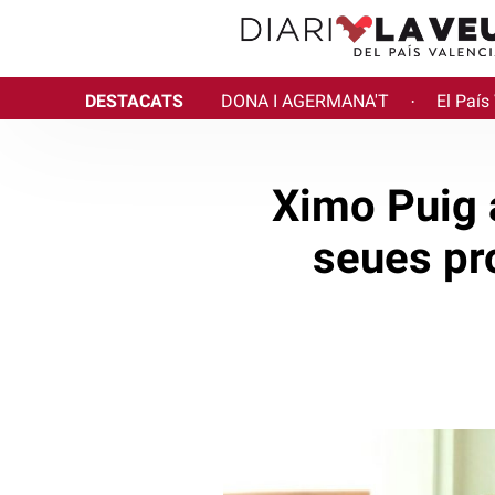
DESTACATS
DONA I AGERMANA'T
El País
·
Ximo Puig 
seues pr