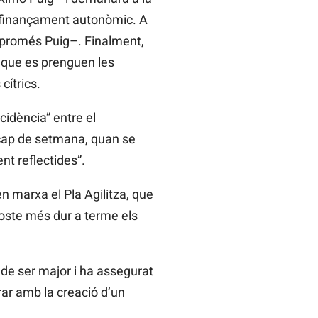
l finançament autonòmic. A
ompromés Puig–. Finalment,
 que es prenguen les
cítrics.
cidència” entre el
 cap de setmana, quan se
t reflectides”.
n marxa el Pla Agilitza, que
 coste més dur a terme els
 de ser major i ha assegurat
rar amb la creació d’un