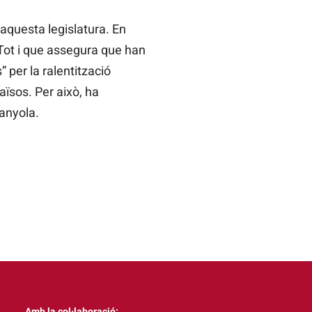
aquesta legislatura. En
 Tot i que assegura que han
 per la ralentització
aïsos. Per això, ha
anyola.
Amb la col·laboració: