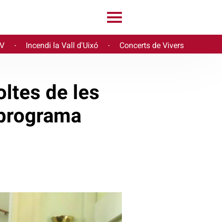
PV
Incendi la Vall d'Uixó
Concerts de Vivers
·
·
ltes de les
 programa