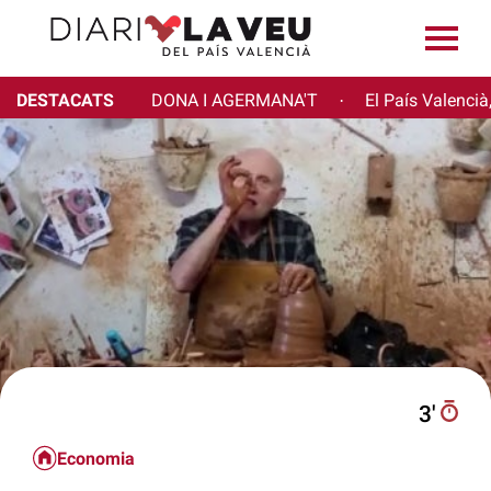
DESTACATS
DONA I AGERMANA'T
El País Valencià
·
3′
Economia