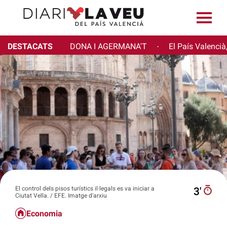
DESTACATS
DONA I AGERMANA'T
El País Valencià
·
El control dels pisos turístics il·legals es va iniciar a
3′
Ciutat Vella. / EFE. Imatge d'arxiu
Economia