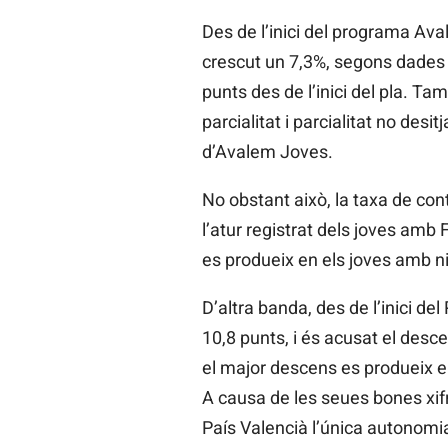
Des de l’inici del programa Ava
crescut un 7,3%, segons dades d
punts des de l’inici del pla. Ta
parcialitat i parcialitat no desi
d’Avalem Joves.
No obstant això, la taxa de cont
l’atur registrat dels joves amb
es produeix en els joves amb ni
D’altra banda, des de l’inici de
10,8 punts, i és acusat el des
el major descens es produeix en
A causa de les seues bones xifr
País Valencià l’única autonomia