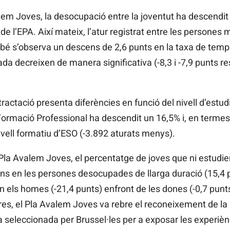
lem Joves, la desocupació entre la joventut ha descendit 
e l’EPA. Així mateix, l’atur registrat entre les persones
mbé s’observa un descens de 2,6 punts en la taxa de tempor
tjada decreixen de manera significativa (-8,3 i -7,9 punts r
ractació presenta diferències en funció del nivell d’estud
 Formació Professional ha descendit un 16,5% i, en terme
vell formatiu d’ESO (-3.892 aturats menys).
l Pla Avalem Joves, el percentatge de joves que ni estudie
cens en les persones desocupades de llarga duració (15,4
 els homes (-21,4 punts) enfront de les dones (-0,7 punts
es, el Pla Avalem Joves va rebre el reconeixement de la U
 seleccionada per Brussel·les per a exposar les experiènc