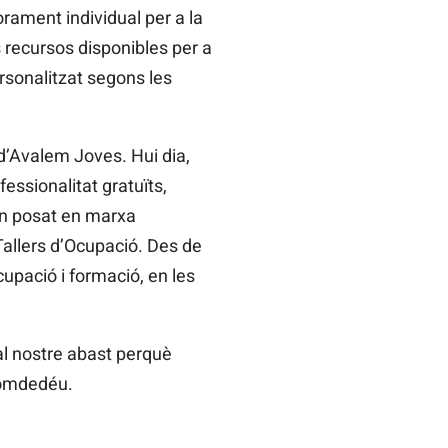
rament individual per a la
 recursos disponibles per a
ersonalitzat segons les
d’Avalem Joves. Hui dia,
essionalitat gratuïts,
an posat en marxa
allers d’Ocupació. Des de
cupació i formació, en les
al nostre abast perquè
 Nomdedéu.