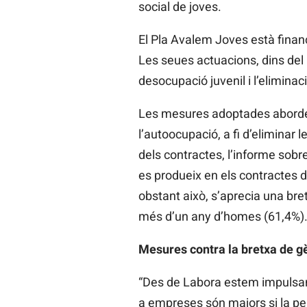
social de joves.
El Pla Avalem Joves està finan
Les seues actuacions, dins del 
desocupació juvenil i l’eliminac
Les mesures adoptades aborden t
l’autoocupació, a fi d’eliminar
dels contractes, l’informe sob
es produeix en els contractes 
obstant això, s’aprecia una bre
més d’un any d’homes (61,4%)
Mesures contra la bretxa de g
“Des de Labora estem impulsan
a empreses són majors si la p