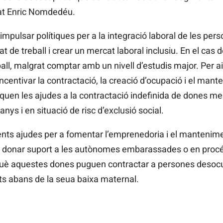
sat Enric Nomdedéu.
impulsar polítiques per a la integració laboral de les pe
cat de treball i crear un mercat laboral inclusiu. En el cas
all, malgrat comptar amb un nivell d’estudis major. Per a
centivar la contractació, la creació d’ocupació i el mante
aquen les ajudes a la contractació indefinida de dones m
anys i en situació de risc d’exclusió social.
rents ajudes per a fomentar l’emprenedoria i el mantenim
 donar suport a les autònomes embarassades o en procé
rquè aquestes dones puguen contractar a persones desoc
ts abans de la seua baixa maternal.