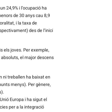
un 24,9% i l’ocupació ha
 menors de 30 anys cau 8,9
alitat, i la taxa de
espectivament) des de l’inici
is els joves. Per exemple,
s absoluts, el major descens
n ni treballen ha baixat en
 punts menys). Per gènere,
).
nió Europa i ha sigut el
ies per a la integració