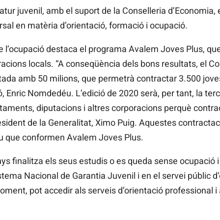
’atur juvenil, amb el suport de la Conselleria d’Economia
sal en matèria d’orientació, formació i ocupació.
e l’ocupació destaca el programa Avalem Joves Plus, qu
acions locals. “A conseqüència dels bons resultats, el C
tada amb 50 milions, que permetrà contractar 3.500 joves
, Enric Nomdedéu. L’edició de 2020 serà, per tant, la ter
untaments, diputacions i altres corporacions perquè cont
sident de la Generalitat, Ximo Puig. Aquestes contractac
ju que conformen Avalem Joves Plus.
s finalitza els seus estudis o es queda sense ocupació i
Sistema Nacional de Garantia Juvenil i en el servei públic 
ment, pot accedir als serveis d’orientació professional i 