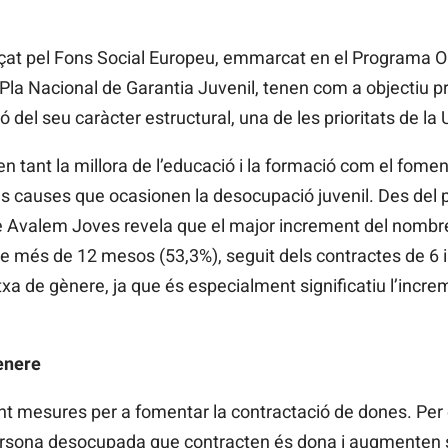
çat pel Fons Social Europeu, emmarcat en el Programa O
Pla Nacional de Garantia Juvenil, tenen com a objectiu pr
ió del seu caràcter estructural, una de les prioritats de la
ant la millora de l’educació i la formació com el foment
 les causes que ocasionen la desocupació juvenil. Des del p
re Avalem Joves revela que el major increment del nombre
de més de 12 mesos (53,3%), seguit dels contractes de 6 
txa de gènere, ja que és especialment significatiu l’incre
.
ènere
t mesures per a fomentar la contractació de dones. Per
ersona desocupada que contracten és dona i augmenten s