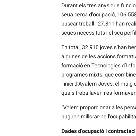
Durant els tres anys que funci
seua cerca d’ocupació, 106.558 
buscar treball i 27.311 han rea
seues necessitats i el seu perfi
En total, 32.910 joves s’han b
algunes de les accions formativ
formació en Tecnologies d’Info
programes mixts, que combinen 
l’inici d’Avalem Joves, el maig
quals treballaven i es formaven
“Volem proporcionar a les pers
puguen millorar-ne l’ocupabilit
Dades d’ocupació i contractac