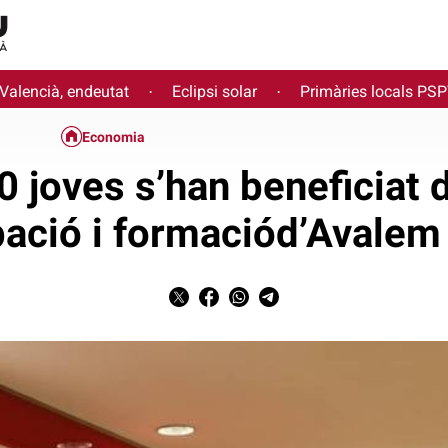
 Valencià, endeutat
Eclipsi solar
Primàries locals PS
·
·
Economia
 joves s’han beneficiat d
pació i formaciód’Avalem