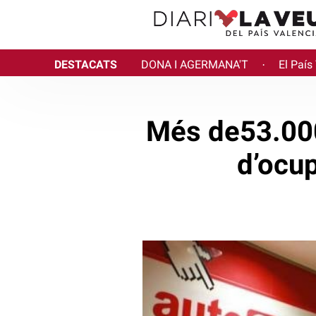
DESTACATS
DONA I AGERMANA'T
El País
·
Més de53.000
d’ocu