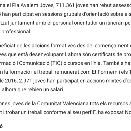
ona el Pla Avalem Joves, 711.361 joves han rebut assesso
han participat en sessions grupals d’orientació sobre els
litzat juntament amb el personal orientador un itinerari p
l professional.
eneficiat de les accions formatives des del començament 
es que està desenvolupant Labora són certificats de prof
rmació i Comunicació (TIC) o cursos en línia. També s’h
la formació i el treball remunerat com Et Formem i els T
 de 2016, 2.971 joves han participat en accions mixtes d’o
 alhora que rebien un salari.
ones joves de la Comunitat Valenciana tots els recursos 
at i trobar un treball conforme al seu perfil”, ha exposat
ió