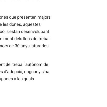
rsones que presenten majors
 de les dones, aquestes
ixò, s’estan desenvolupant
niment dels llocs de treball
enors de 30 anys, aturades
ent del treball autònom de
s d’adopció, enguany s’ha
upades a les quals