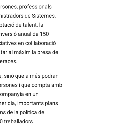
sones, professionals
nistradors de Sistemes,
tació de talent, la
nversió anual de 150
ciatives en col·laboració
itar al màxim la presa de
veraces.
te, sinó que a més podran
 persones i que compta amb
 companyia en un
mer dia, importants plans
ns de la política de
0 treballadors.