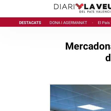
DESTACATS
DONA I AGERMANA'T
El País
·
Mercadona
d