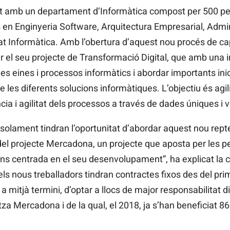
amb un departament d’Informàtica compost per 500 per
ts en Enginyeria Software, Arquitectura
Empresarial, Admi
at Informàtica. Amb l’obertura d’aquest nou procés de cap
el seu projecte de Transformació Digital, que amb una i
les eines i processos informàtics i abordar importants ini
 les diferents solucions informàtiques. L’objectiu és agil
ncia i agilitat dels processos a través de dades úniques i 
o solament tindran l’oportunitat d’abordar aquest nou rep
del projecte Mercadona, un projecte que aposta per les
ns centrada en el seu desenvolupament”, ha explicat la
s nous treballadors tindran contractes fixos des del pri
 a mitjà termini, d’optar a llocs de major responsabilitat di
za Mercadona i de la qual, el 2018, ja s’han beneficiat 86