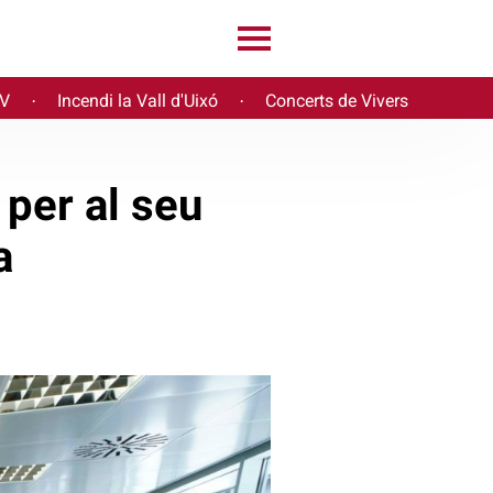
PV
Incendi la Vall d'Uixó
Concerts de Vivers
·
·
per al seu
ca