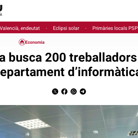
 Valencià, endeutat
Eclipsi solar
Primàries locals PS
·
·
Economia
 busca 200 treballadors 
epartament d’informàti