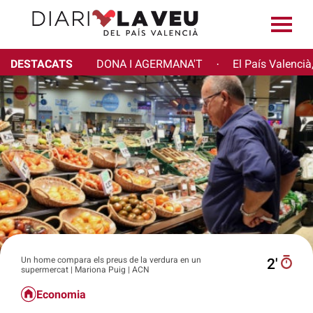
DESTACATS
DONA I AGERMANA'T
El País Valencià
·
Un home compara els preus de la verdura en un
2′
supermercat | Mariona Puig | ACN
Economia