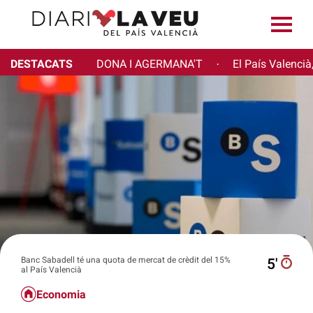
DESTACATS
DONA I AGERMANA'T
El País Valencià
·
Banc Sabadell té una quota de mercat de crèdit del 15%
5′
al País Valencià
Economia