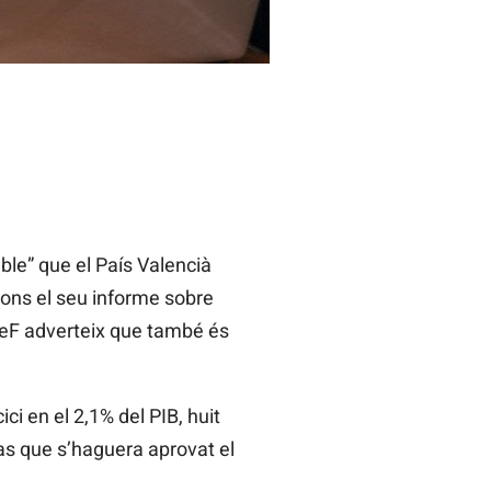
le” que el País Valencià
egons el seu informe sobre
ReF
adverteix que també és
ci en el 2,1% del PIB, huit
as que s’haguera aprovat el