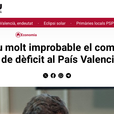
 Valencià, endeutat
Eclipsi solar
Primàries locals PS
·
·
Economia
u molt improbable el co
u de dèficit al País Valenc