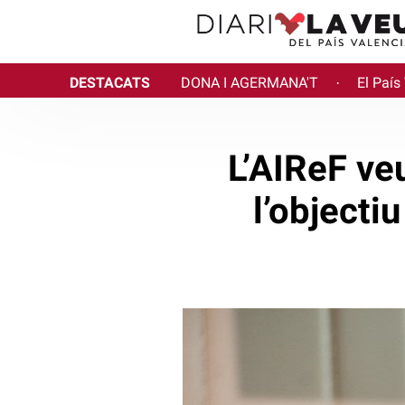
DESTACATS
DONA I AGERMANA'T
El País
·
L’AIReF ve
l’objecti