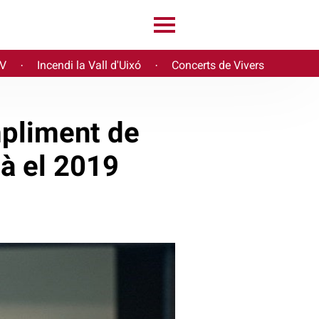
PV
Incendi la Vall d'Uixó
Concerts de Vivers
·
·
mpliment de
ià el 2019