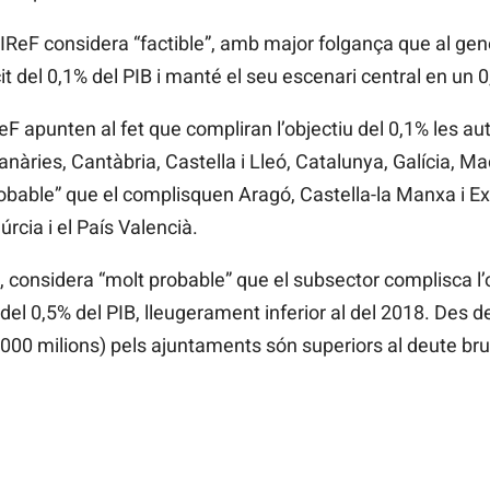
AIReF
considera “factible”, amb major folgança que al gen
icit del 0,1% del PIB i manté el seu escenari central en un 
ReF
apunten al fet que compliran l’objectiu del 0,1% les a
Canàries, Cantàbria, Castella i Lleó, Catalunya, Galícia, Ma
obable” que el complisquen Aragó, Castella-la Manxa i Ex
cia i el País Valencià.
 considera “molt probable” que el subsector complisca l’ob
 del 0,5% del PIB, lleugerament inferior al del 2018. Des 
000 milions) pels ajuntaments són superiors al deute bru