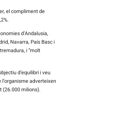
er, el compliment de
0,2%.
utonomies d’Andalusia,
drid, Navarra, País Basc i
tremadura, i “molt
jectiu d’equilibri i veu
de l’organisme adverteixen
t (26.000 milions).