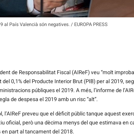
019 al País Valencià són negatives. / EUROPA PRESS
ent de Responsabilitat Fiscal (AIReF) veu “molt improbab
at del 0,1% del Producte Interior Brut (PIB) per al 2019, s
ministracions públiques el 2019. A més, l’informe de l’AI
egla de despesa el 2019 amb un risc “alt”.
l, l’AIReF
preveu que el dèficit públic tanque aquest exerci
iu oficial, però una dècima menys del que estimava en c
s en part al tancament del 2018.