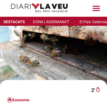
DESTACATS
DONA I AGERMANA'T
El País Valencià
·
2′
Economia