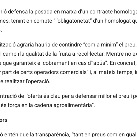
 Unió defensa la posada en marxa d’un contracte homolo
es, tenint en compte “l’obligatorietat” d’un homologat q
.
ització agrària hauria de contindre “com a mínim” el preu,
l camp i la qualitat de la fruita a recol·lectar. Mentre no ex
que garanteix el cobrament en cas d'”abús”. En concret,
er part de certs operadors comercials” i, al mateix temps,
realitzar l’operació.
ració de l’oferta és clau per a defensar millor el preu i p
s força en la cadena agroalimentària”.
ors
ció entén que la transparència, “tant en preus com en qual