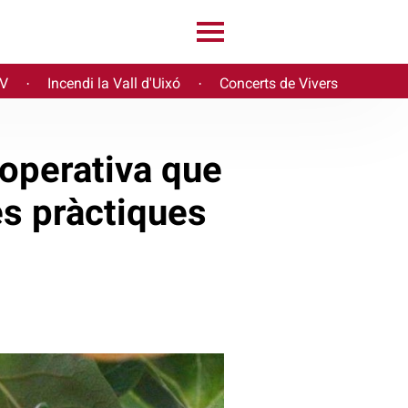
PV
Incendi la Vall d'Uixó
Concerts de Vivers
·
·
ooperativa que
es pràctiques