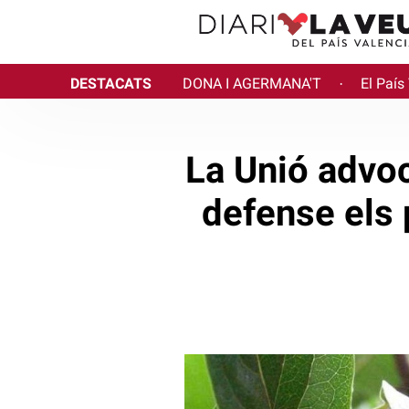
DESTACATS
DONA I AGERMANA'T
El País
·
La Unió advoc
defense els 