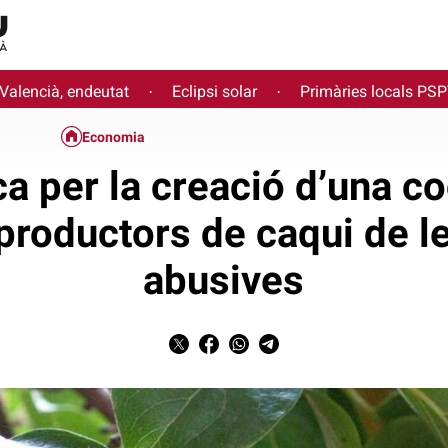
 Valencià, endeutat
Eclipsi solar
Primàries locals PS
·
·
Economia
a per la creació d’una c
productors de caqui de l
abusives