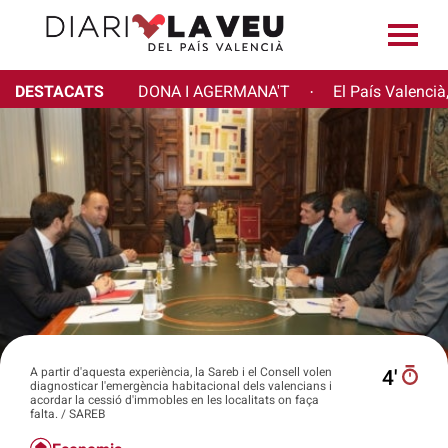
DESTACATS
DONA I AGERMANA'T
El País Valencià
·
A partir d'aquesta experiència, la Sareb i el Consell volen
4′
diagnosticar l'emergència habitacional dels valencians i
acordar la cessió d'immobles en les localitats on faça
falta. / SAREB