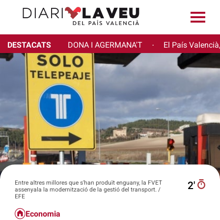
DESTACATS
DONA I AGERMANA'T
El País Valencià
·
Entre altres millores que s'han produït enguany, la FVET
2′
assenyala la modernització de la gestió del transport. /
EFE
Economia