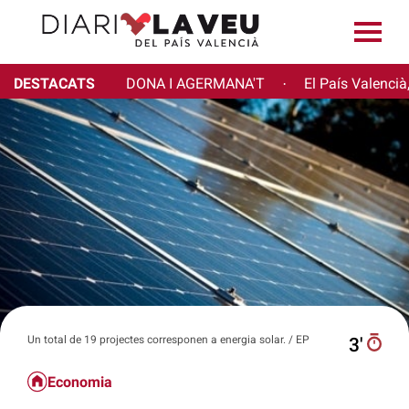
DESTACATS
DONA I AGERMANA'T
El País Valencià
·
Un total de 19 projectes corresponen a energia solar. / EP
3′
Economia