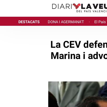
DESTACATS
DONA I AGERMANA'T
El País
·
La CEV defens
Marina i advo