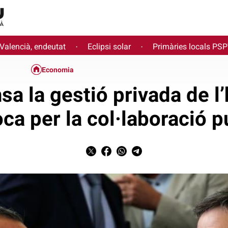
 Valencià, endeutat
Eclipsi solar
Primàries locals PS
·
·
Economia
a la gestió privada de l’
ca per la col·laboració 