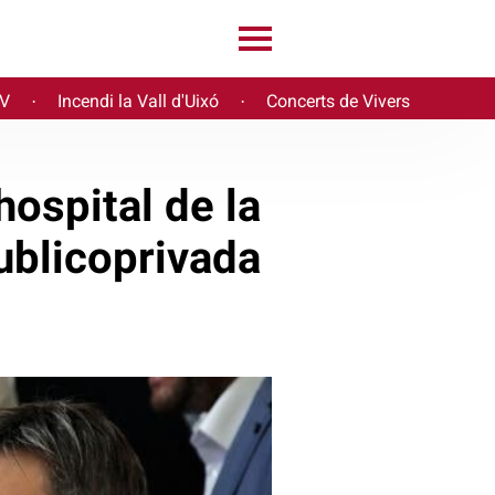
PV
Incendi la Vall d'Uixó
Concerts de Vivers
·
·
hospital de la
publicoprivada