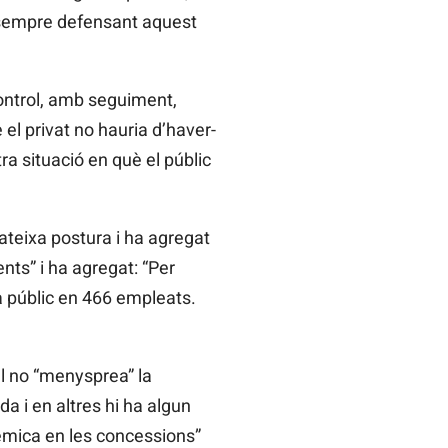
sempre defensant
aquest
ontrol, amb seguiment,
 el privat no hauria d’haver-
tra situació en què el públic
ateixa postura i ha agregat
nts” i ha agregat: “Per
ra públic en 466 empleats.
ll no “menysprea” la
a i en altres hi ha algun
èmica en les concessions”