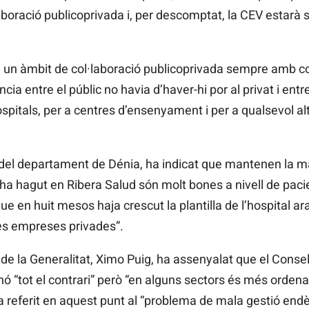
laboració publicoprivada i, per descomptat, la
CEV
estarà 
en un àmbit de col·laboració publicoprivada sempre amb c
a entre el públic no havia d’haver-hi por al privat i entre
 hospitals, per a centres d’ensenyament i per a qualsevol al
ó del departament de Dénia, ha indicat que mantenen la m
 ha hagut en Ribera
Salud
són molt bones
a nivell de
pacie
e en huit mesos haja crescut la plantilla de l’hospital a
es empreses privades”.
 de la Generalitat, Ximo Puig, ha assenyalat que el Conse
nó “tot el contrari” però “en alguns sectors és més ordenad
a referit en aquest punt al “problema de mala gestió end