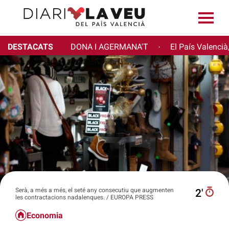
DESTACATS
DONA I AGERMANA'T
El País Valencià
·
Serà, a més a més, el seté any consecutiu que augmenten
2′
les contractacions nadalenques. / EUROPA PRESS
Economia