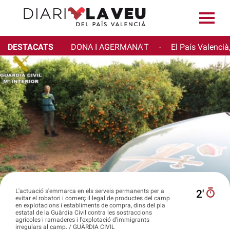
DESTACATS
DONA I AGERMANA'T
El País Valencià
·
L'actuació s'emmarca en els serveis permanents per a
2′
evitar el robatori i comerç il·legal de productes del camp
en explotacions i establiments de compra, dins del pla
estatal de la Guàrdia Civil contra les sostraccions
agrícoles i ramaderes i l'explotació d'immigrants
irregulars al camp. / GUÀRDIA CIVIL