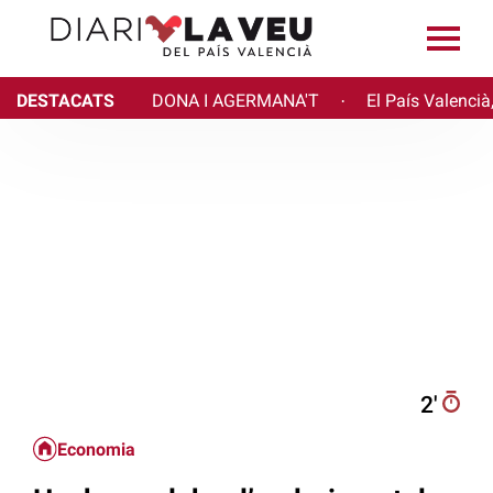
DESTACATS
DONA I AGERMANA'T
El País Valencià
·
2′
Economia