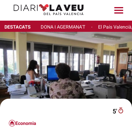
DESTACATS
DONA I AGERMANA'T
El País Valencià
·
5′
Economia