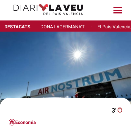
DESTACATS
DONA I AGERMANA'T
El País Valencià
·
3′
Economia