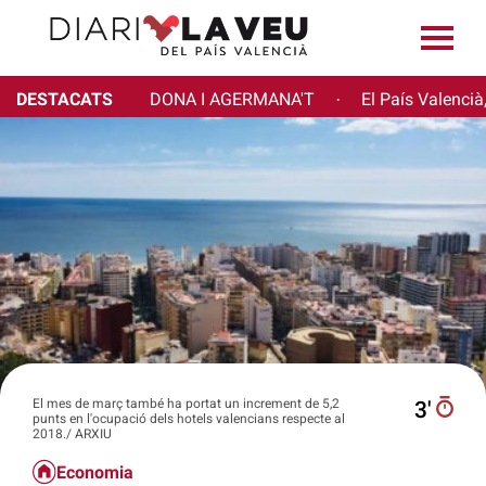
DESTACATS
DONA I AGERMANA'T
El País Valencià
·
El mes de març també ha portat un increment de 5,2
3′
punts en l'ocupació dels hotels valencians respecte al
2018./ ARXIU
Economia