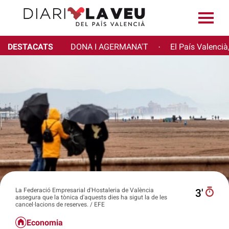
DESTACATS
DONA I AGERMANA'T
El País Valencià
·
La Federació Empresarial d'Hostaleria de València
3′
assegura que la tònica d'aquests dies ha sigut la de les
cancel·lacions de reserves. / EFE
Economia