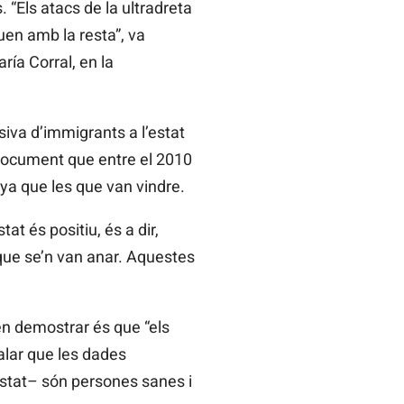
“Els atacs de la ultradreta
en amb la resta”, va
ía Corral, en la
iva d’immigrants a l’estat
n document que entre el 2010
ya que les que van vindre.
at és positiu, és a dir,
que se’n van anar. Aquestes
len demostrar és que “els
alar que les dades
Estat– són persones sanes i