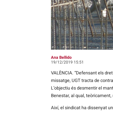
UGT ha dissenyat uns tallers i ha
Ana Bellido
19/12/2019 15:51
VALÈNCIA. “Defensant els drets
missatge, UGT tracta de contrar
L’objectiu és desmentir el mant
Benestar, al qual, teòricament,
Així, el sindicat ha dissenyat 