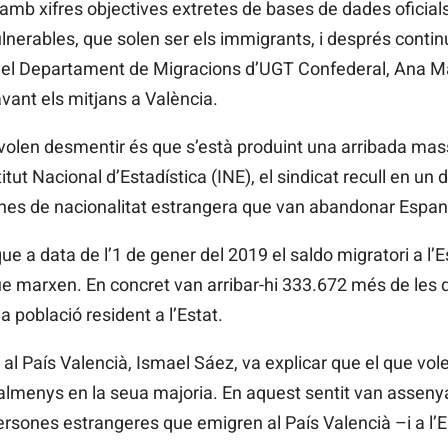
b xifres objectives extretes de bases de dades oficials. 
rables, que solen ser els immigrants, i després continu
 del Departament de Migracions d’UGT Confederal, Ana Mar
ant els mitjans a València.
volen desmentir és que s’està produint una arribada mass
itut Nacional d’Estadística (INE), el sindicat recull en u
ones de nacionalitat estrangera que van abandonar Espan
e a data de l’1 de gener del 2019 el saldo migratori a l’Est
e marxen. En concret van arribar-hi 333.672 més de les 
 població resident a l’Estat.
t al País Valencià, Ismael Sáez, va explicar que el que vo
 almenys en la seua majoria. En aquest sentit van asseny
rsones estrangeres que emigren al País Valencià –i a l’