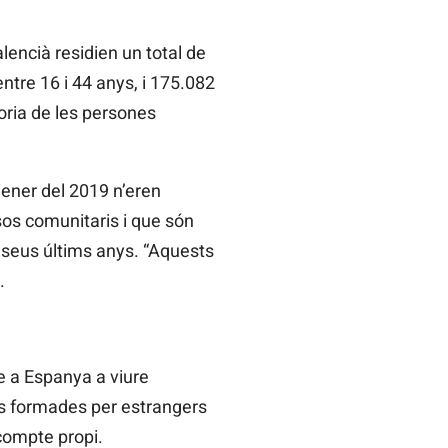
alencià residien un total de
ntre 16 i 44 anys, i 175.082
oria de les persones
gener del 2019 n’eren
sos comunitaris i que són
s seus últims anys. “Aquests
.
e a Espanya a viure
ars formades per estrangers
 compte propi.