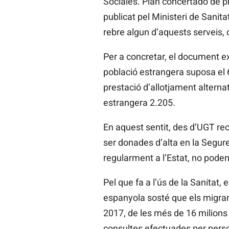
Sociales. Plan concertado de p
publicat pel Ministeri de Sanit
rebre algun d’aquests serveis,
Per a concretar, el document exp
població estrangera suposa el 
prestació d’allotjament alternat
estrangera 2.205.
En aquest sentit, des d’UGT rec
ser donades d’alta en la Seguret
regularment a l’Estat, no poden
Pel que fa a l’ús de la Sanitat,
espanyola sosté que els migran
2017, de les més de 16 milions
consultes efectuades per pers