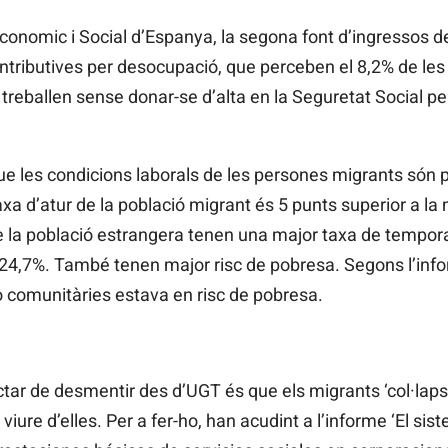
onomic i Social d’Espanya, la segona font d’ingressos de
ntributives per desocupació, que perceben el 8,2% de les
 treballen sense donar-se d’alta en la Seguretat Social p
 les condicions laborals de les persones migrants són pi
axa d’atur de la població migrant és 5 punts superior a la 
e la població estrangera tenen una major taxa de tempora
n 24,7%. També tenen major risc de pobresa. Segons l’in
 comunitàries estava en risc de pobresa.
ctar de desmentir des d’UGT és que els migrants ‘col·lapse
viure d’elles. Per a fer-ho, han acudint a l’informe ‘El si