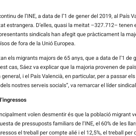
ontinu de l’INE, a data de l’1 de gener del 2019, al País V
t estrangera. D’elles, quasi la meitat –327.712– tenen e
epresentants sindicals han afegit que pràcticament la maj
sos de fora de la Unió Europea.
tan els migrants majors de 65 anys, que a data de l’1 de 
est cas, Sáez va explicar que la majoria provenen de paï
eneral, i el País Valencià, en particular, per a passar el
ls nostres serveis socials”, va remarcar el líder sindical
 d’ingressos
incipalment volen desmentir és que la població migrant v
questa de pressuposts familiars de l’INE, el 60% de les ll
ressos el treball per compte alié i el 12,5%, el treball per