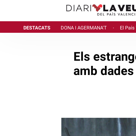
DESTACATS
DONA I AGERMANA'T
El País
·
Els estrang
amb dades e