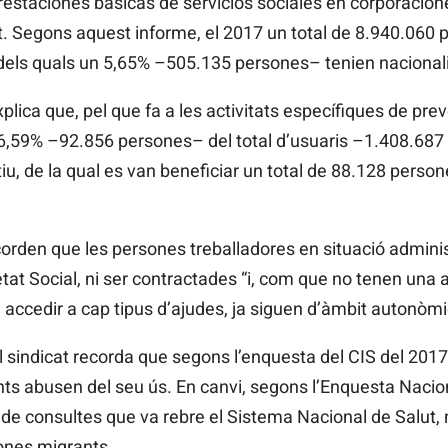
restaciones básicas de servicios sociales en corporacion
at. Segons aquest informe, el 2017 un total de 8.940.060 p
 dels quals un 5,65% –505.135 persones– tenien nacionali
lica que, pel que fa a les activitats específiques de preven
6,59% –92.856 persones– del total d’usuaris –1.408.687 
iu, de la qual es van beneficiar un total de 88.128 person
orden que les persones treballadores en situació adminis
at Social, ni ser contractades “i, com que no tenen una au
 accedir a cap tipus d’ajudes, ja siguen d’àmbit autonòmi
 el sindicat recorda que segons l’enquesta del CIS del 2017
ts abusen del seu ús. En canvi, segons l’Enquesta Nacio
 de consultes que va rebre el Sistema Nacional de Salut,
ones migrants.