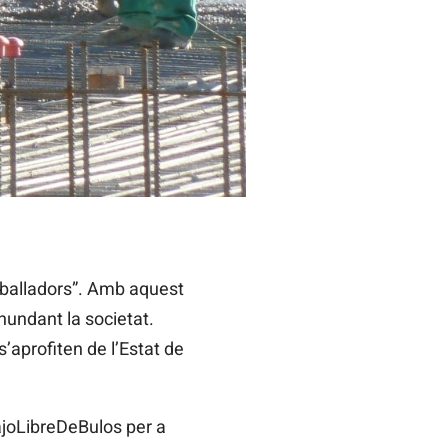
/ EUROPA PRESS
eballadors”. Amb aquest
nundant la societat.
’aprofiten de l’Estat de
bajoLibreDeBulos per a