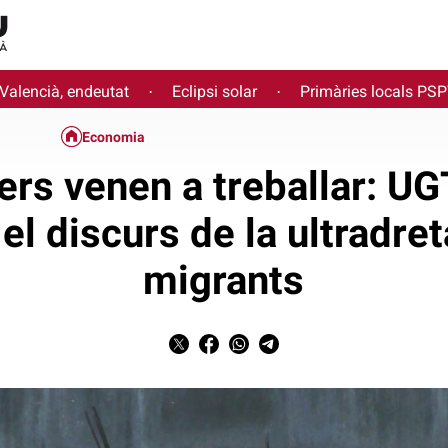
 Valencià, endeutat
Eclipsi solar
Primàries locals PS
·
·
Economia
ers venen a treballar: 
l discurs de la ultradret
migrants