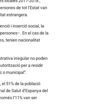
es locales 2017-2018’,
ersones de tot l’Estat van
tat estrangera.
ció i inserció social, la
persones–. En el cas de la
es, tenien nacionalitat
trativa irregular no poden
torització per a residir
c o municipal”.
, el 51% de la població
nal de Salut d’Espanya del
 només l’11% van ser