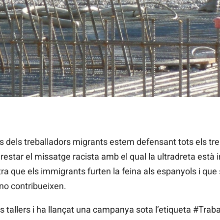
 llançat una campanya sota l'etiqueta #TrabajoLibreDeBulos. 
 dels treballadors migrants estem defensant tots els tr
estar el missatge racista amb el qual la ultradreta està i
ra que els immigrants furten la feina als espanyols i que s
 no contribueixen.
uns tallers i ha llançat una campanya sota l’etiqueta #Tra