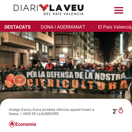
DESTACATS
DONA I AGERMANA'T
El País Valencià
·
Imatge d'arxiu d'una protesta citrícola aquest hivern a
2′
Sueca. / UNIÓ DE LLAURADORS
Economia