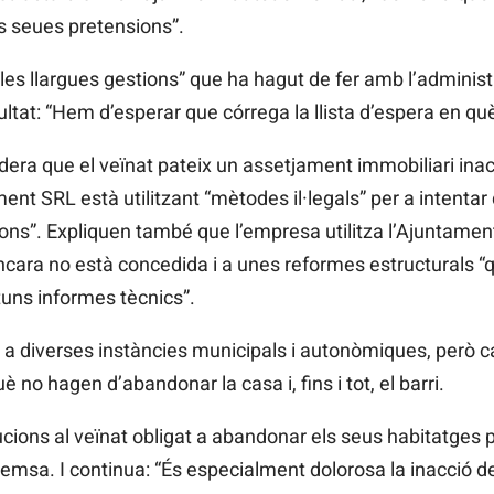
s seues pretensions”.
 “les llargues gestions” que ha hagut de fer amb l’administr
sultat: “Hem d’esperar que córrega la llista d’espera en q
sidera que el veïnat pateix un assetjament immobiliari in
ment
SRL
està utilitzant “mètodes il·legals” per a intenta
s”. Expliquen també que l’empresa utilitza l’Ajuntament
ncara no està concedida i a unes reformes estructurals “
uns informes tècnics”.
t a diverses instàncies municipals i autonòmiques, però c
 no hagen d’abandonar la casa i, fins i tot, el barri.
ucions al veïnat obligat a abandonar els seus habitatges p
premsa. I continua: “És especialment dolorosa la inacció d