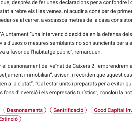
ue, després de fer unes declaracions per a confondre l’op
tat a rebre els i les veïnes, ni acudir a conéixer de prime
ar-se al carrer, a escassos metres de la casa consistori
’Ajuntament “una intervenció decidida en la defensa dels 
vis d’usos o mesures semblants no són suficients per a evi
va a favor de l’habitatge públic”, remarquen.
itar el desnonament del veïnat de Caixers 2 i emprendrem 
assetjament immobiliari”, avisen, i recorden que aquest ca
n a la ciutat”. “Cal estar units i preparats
per a evitar q
 fons d’inversió i els empresaris turístics”, conclou la not
Desnonaments
Gentrificació
Good Capital I
Extinció