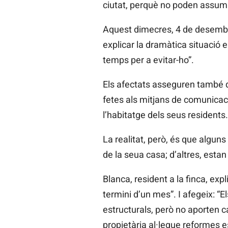
ciutat, perquè no poden assumi
Aquest dimecres, 4 de desembre
explicar la dramàtica situació 
temps per a evitar-ho”.
Els afectats asseguren també qu
fetes als mitjans de comunicació
l’habitatge dels seus resident
La realitat, però, és que algun
de la seua casa; d’altres, esta
Blanca, resident a la finca, ex
termini d’un mes”. I afegeix: “
estructurals, però no aporten c
propietària al·legue reformes es