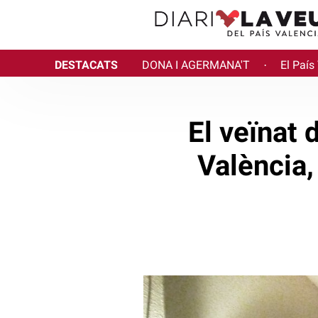
DESTACATS
DONA I AGERMANA'T
El País
·
El veïnat 
València