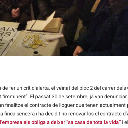
 en procediments judicials perquè no els facen fora de la seua 
 l'immoble. / VEÏNAT EN PERILL D'EXTINCIÓ
fer un crit d’alerta, el veïnat del bloc 2 del carrer dels
imminent”. El passat 30 de setembre, ja van denunciar q
 finalitze el contracte de lloguer que tenen actualment
a finca sencera i ha decidit no renovar-los el contracte d
 l’empresa els obliga a deixar “sa casa de tota la vida”
i el