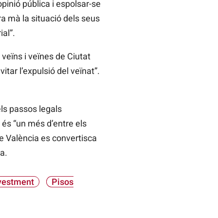
inió pública i espolsar-se
ra mà la situació dels seus
al”.
veïns i veïnes de Ciutat
tar l’expulsió del veïnat”.
els passos legals
s és “un més d’entre els
ue València es convertisca
a.
nvestment
Pisos