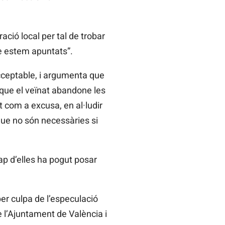
ació local per tal de trobar
uè estem apuntats”.
acceptable, i argumenta que
r que el veïnat abandone les
 com a excusa, en al·ludir
que no són necessàries si
ap d’elles ha pogut posar
er culpa de l’especulació
e l’Ajuntament de València i