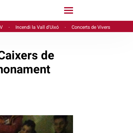
PV
Incendi la Vall d'Uixó
Concerts de Vivers
·
·
 Caixers de
snonament