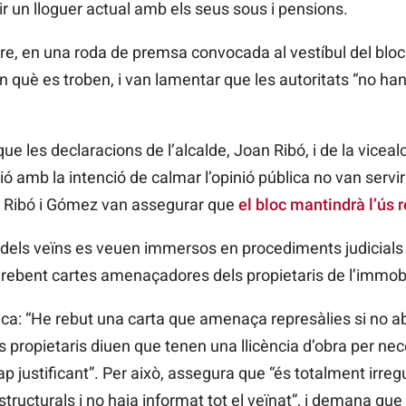
r un lloguer actual amb els seus sous i pensions.
, en una roda de premsa convocada al vestíbul del bloc 
en què es troben, i van lamentar que les autoritats “no ha
e les declaracions de l’alcalde, Joan Ribó, i de la vice
 amb la intenció de calmar l’opinió pública no van servir 
s. Ribó i Gómez van assegurar que
el bloc mantindrà l’ús 
s dels veïns es veuen immersos en procediments judicials
n rebent cartes amenaçadores dels propietaris de l’immob
plica: “He rebut una carta que amenaça represàlies si no 
Els propietaris diuen que tenen una llicència d’obra per ne
ap justificant”. Per això, assegura que “és totalment irre
tructurals i no haja informat tot el veïnat”, i demana que