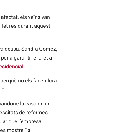
afectat, els veïns van
n fet res durant aquest
alcaldessa, Sandra Gómez,
per a garantir el dret a
residencial
.
 perquè no els facen fora
le.
abandone la casa en un
cessitats de reformes
gular que l’empresa
 es mostre “la