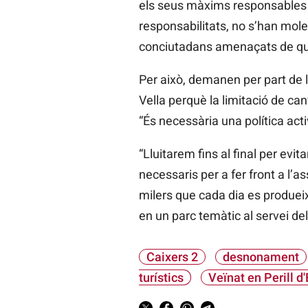
els seus màxims responsables q
responsabilitats, no s’han moles
conciutadans amenaçats de qued
Per això, demanen per part de l
Vella perquè la limitació de can
“És necessària una política acti
“Lluitarem fins al final per ev
necessaris per a fer front a l’
milers que cada dia es produeixe
en un parc temàtic al servei dels
Caixers 2
desnonament
turístics
Veïnat en Perill d'