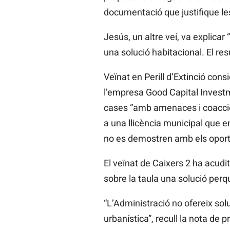
documentació que justifique le
Jesús, un altre veí, va explicar
una solució
habitacional. El re
Veïnat en Perill d’Extinció con
l’empresa
Good
Capital
Invest
cases “amb amenaces i coaccion
a una llicència municipal que e
no es demostren amb els oport
El veïnat de Caixers 2 ha acudi
sobre la taula una solució perquè
“L’Administració no ofereix sol
urbanística”, recull la nota de 