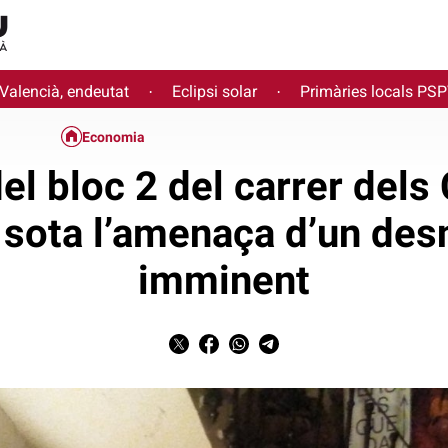
 Valencià, endeutat
Eclipsi solar
Primàries locals PS
·
·
Economia
del bloc 2 del carrer dels
, sota l’amenaça d’un de
imminent