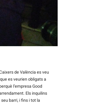
casa; d'altres, estan rebent cartes
 Caixers de València es veu
ue es veurien obligats a
 perquè l’empresa Good
’arrendament. Els inquilins
 seu barri, i fins i tot la