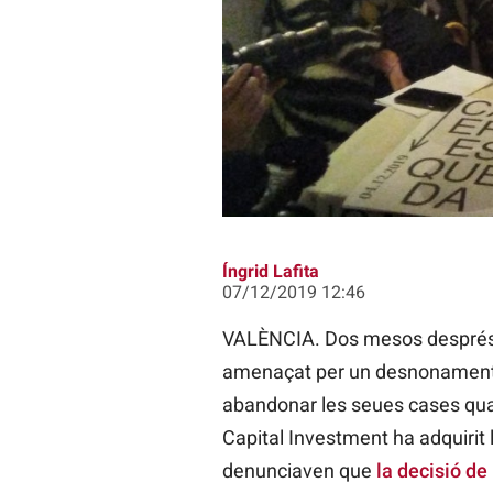
Alguns dels veïns es veuen immersos
amenaçadores dels propietaris de
Íngrid Lafita
07/12/2019 12:46
VALÈNCIA. Dos mesos després de 
amenaçat per un desnonament “
abandonar les seues cases quan
Capital Investment ha adquirit l
denunciaven que
la decisió de