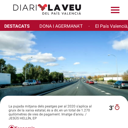
DESTACATS
DONA I AGERMANA'T
El País Valencià
·
La pujada mitjana dels peatges per al 2020 s'aplica al
3′
gruix de la xarxa estatal, és a dir, en un total de 1.270
quilòmetres de vies de pagament. Imatge d'arxiu. /
JESÚS HELLÍN, EP