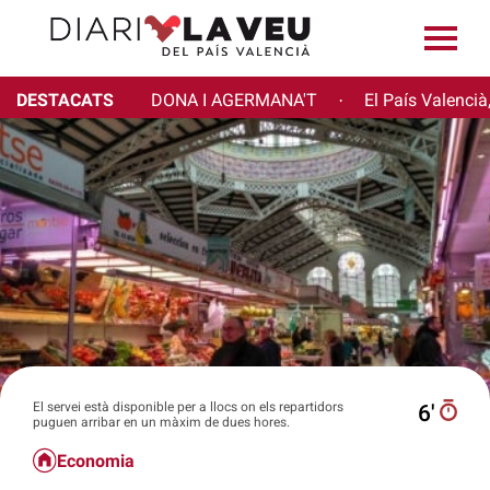
DESTACATS
DONA I AGERMANA'T
El País Valencià
·
El servei està disponible per a llocs on els repartidors
6′
puguen arribar en un màxim de dues hores.
Economia