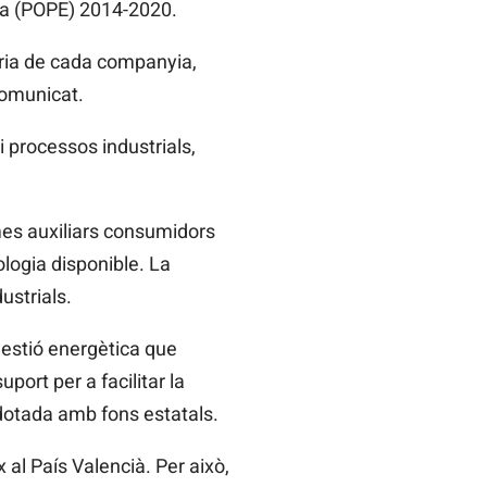
a (POPE) 2014-2020.
ària de cada companyia,
comunicat.
i processos industrials,
emes auxiliars consumidors
ologia disponible. La
dustrials.
estió energètica que
port per a facilitar la
 dotada amb fons estatals.
 al País Valencià. Per això,