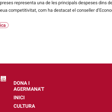
mpreses representa
una
de les principals despeses dins de
seua competitivitat, com ha destacat el conseller d’Econo
ica
DONA I
AGERMANA'T
INICI
CULTURA