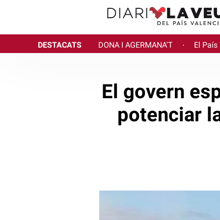
DESTACATS
DONA I AGERMANA'T
El País
·
El govern esp
potenciar la