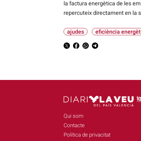
la factura energètica de les e
repercuteix directament en la 
ajudes
eficiència energèt
Qui som
Contacte
Política de privacitat