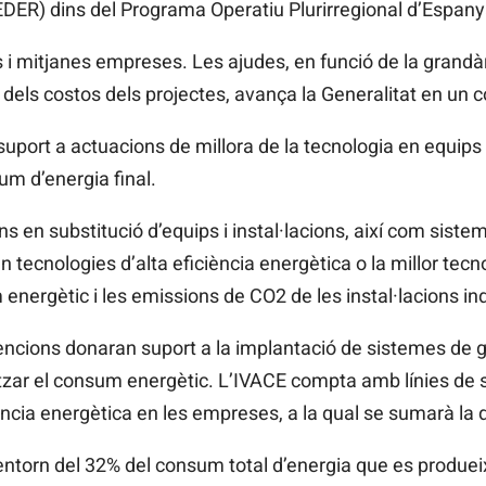
DER) dins del Programa Operatiu
Plurirregional
d’Espany
s i mitjanes empreses. Les ajudes, en funció de la grand
0% dels costos dels projectes, avança la Generalitat en un 
uport a actuacions de millora de la tecnologia en equips 
um d’energia final.
 en substitució d’equips i instal·lacions, així com sist
en tecnologies d’alta eficiència energètica o la millor tecn
 energètic i les emissions de
CO2
de les instal·lacions in
ncions donaran suport a la implantació de sistemes de g
itzar el consum energètic. L’IVACE
compta amb línies de su
ència energètica en les empreses, a la qual se sumarà la
 entorn del 32% del consum total d’energia que es produeix