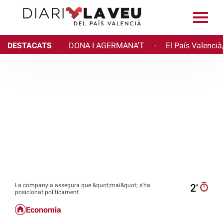
DESTACATS
DONA I AGERMANA'T
El País Valencià
·
La companyia assegura que &quot;mai&quot; s'ha
2′
posicionat políticament
Economia