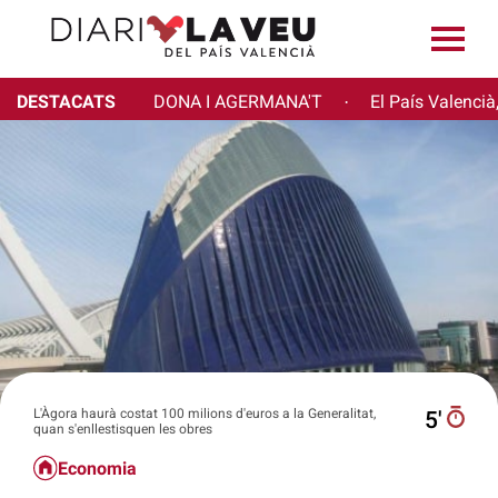
DESTACATS
DONA I AGERMANA'T
El País Valencià
·
L'Àgora haurà costat 100 milions d'euros a la Generalitat,
5′
quan s'enllestisquen les obres
Economia