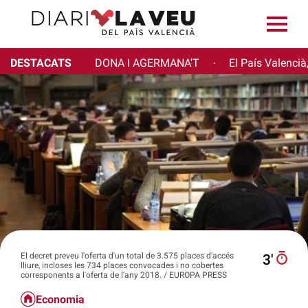
DESTACATS
DONA I AGERMANA'T
El País Valencià
·
El decret preveu l'oferta d'un total de 3.575 places d'accés
3′
lliure, incloses les 734 places convocades i no cobertes
corresponents a l'oferta de l'any 2018. / EUROPA PRESS
Economia