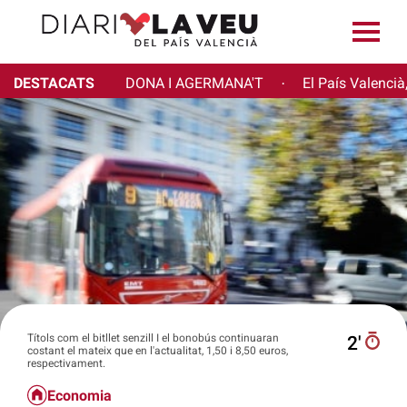
DESTACATS
DONA I AGERMANA'T
El País Valencià
·
Títols com el bitllet senzill I el bonobús continuaran
2′
costant el mateix que en l'actualitat, 1,50 i 8,50 euros,
respectivament.
Economia