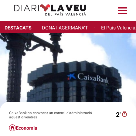
DESTACATS
DONA I AGERMANA'T
El País Valencià
·
CaixaBank ha convocat un consell d'administració
2′
aquest divendres
Economia