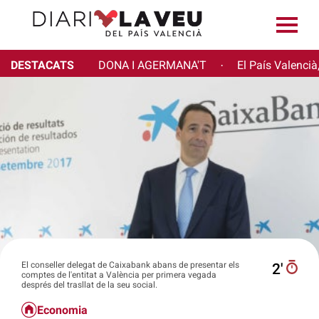
DESTACATS
DONA I AGERMANA'T
El País Valencià
·
El conseller delegat de Caixabank abans de presentar els
2′
comptes de l'entitat a València per primera vegada
després del trasllat de la seu social.
Economia