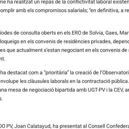
me ha realitzat un repàs de la conflictivitat laboral exist
complir amb els compromisos salarials; “en definitiva, a red
eríodes de consulta oberts en els ERO de
Solvia,
Gaes,
Mar
s bloqueigs en els convenis de residències privades, depen
ictes que actualment s’estan negociant en els convenis de me
nt.
ha destacat com a “prioritària” la creació de l’Observatori 
volupe les clàusules laborals en la contractació pública. 
ir una mesa de negociació bipartida amb UGT-PV
i la CEV, 
s.
COO
PV, Joan Calatayud, ha presentat al Consell Confederal