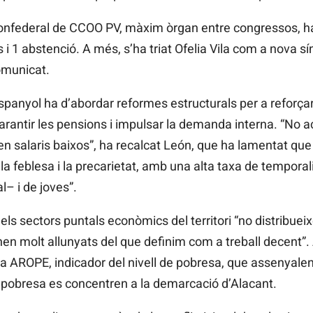
Confederal de CCOO
PV, màxim òrgan entre congressos, ha
i 1 abstenció. A més, s’ha triat Ofelia
Vila com a nova sín
omunicat.
t espanyol ha d’abordar reformes estructurals per a reforçar
garantir les pensions i impulsar la demanda interna. “N
en salaris baixos”, ha recalcat León, que ha lamentat que
a feblesa i la precarietat, amb una alta taxa de temporalita
l– i de joves”.
 els sectors puntals econòmics del territori “no distribueix
 molt allunyats del que definim com a treball decent”.
xa
AROPE, indicador del nivell de pobresa, que assenyalen
obresa es concentren a la demarcació d’Alacant.