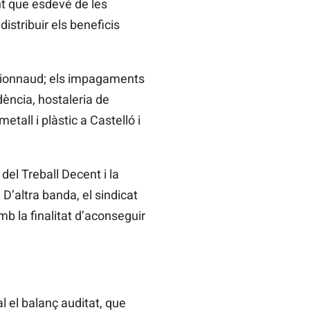
ent que esdevé de les
istribuir els beneficis
ionnaud; els impagaments
dència, hostaleria de
tall i plàstic a Castelló i
del Treball Decent i la
D’altra banda, el sindicat
amb la finalitat d’aconseguir
 el balanç auditat, que