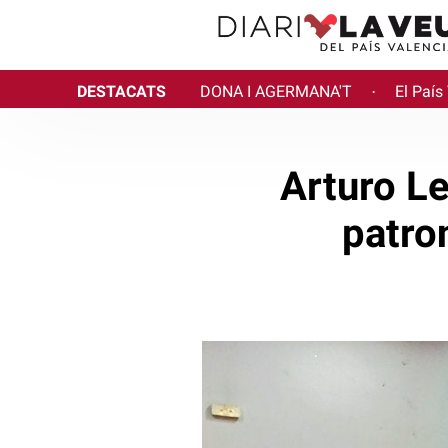
DESTACATS
DONA I AGERMANA'T
El País
·
Arturo Le
patro