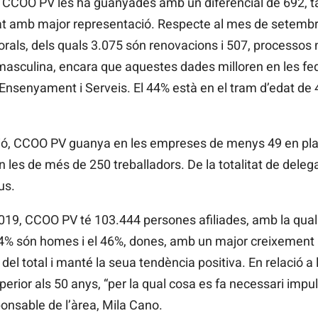
s, CCOO
PV
les ha guanyades amb un diferencial de 692, ta
at amb major representació. Respecte al mes de setembre 
orals, dels quals 3.075 són renovacions i 507, processos 
masculina, encara que aquestes dades milloren en les f
 Ensenyament i Serveis. El 44% està en el tram d’edat de 4
ió, CCOO
PV
guanya en les empreses de menys 49 en planti
n les de més de 250 treballadors. De la totalitat de deleg
us.
 2019, CCOO
PV
té 103.444 persones afiliades, amb la qual
l 54% són homes i el 46%, dones, amb un major creixement
el total i manté la seua tendència positiva. En relació a l
erior als 50 anys, “per la qual cosa es fa necessari impulsa
onsable de l’àrea,
Mila
Cano.