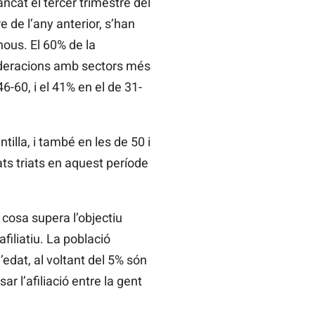
ncat el tercer trimestre del
de l’any anterior, s’han
nous. El 60% de la
ederacions amb sectors més
6-60, i el 41% en el de 31-
lla, i també en les de 50 i
ats triats en aquest període
 cosa supera l’objectiu
afiliatiu. La població
’edat, al voltant del 5% són
r l’afiliació entre la gent