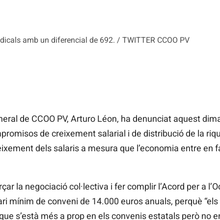
dicals amb un diferencial de 692. / TWITTER CCOO PV
eneral de CCOO
PV,
Arturo
Léon, ha denunciat aquest dimar
omisos de creixement salarial i de distribució de la rique
creixement dels salaris a mesura que l’economia entre en 
ar la negociació col·lectiva i fer complir l’Acord per a l’
ari mínim de conveni de 14.000 euros anuals, perquè “els
 que s’està més a prop en els convenis estatals però no en