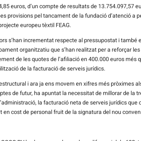
4,85 euros, d’un compte de resultats de 13.754.097,57 
òs les provisions pel tancament de la fundació d’atenció a
projecte europeu tèxtil
FEAG.
ors s’han incrementat respecte al pressupostat i també e
ment organitzatiu que s’han realitzat per a reforçar les e
rement de les quotes de l’afiliació en 400.000 euros més q
ització de la facturació de serveis jurídics.
 estructural i ara ja ens movem en xifres més pròximes al
es de futur, ha apuntat la necessitat de millorar de la tr
administració, la facturació neta de serveis jurídics que
 en cost de personal fruit de la signatura del nou conveni 