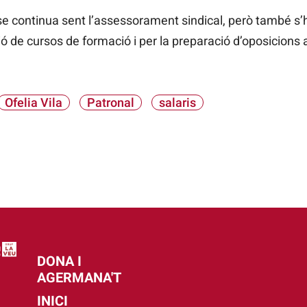
r-se continua sent l’assessorament sindical, però també s
ió de cursos de formació i per la preparació d’oposicions 
Ofelia Vila
Patronal
salaris
DONA I
AGERMANA'T
INICI