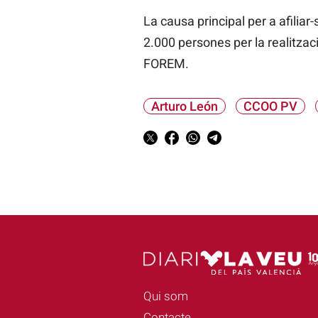
La causa principal per a afilia
2.000 persones per la realitzac
FOREM.
Arturo León
CCOO PV
Qui som
Contacte