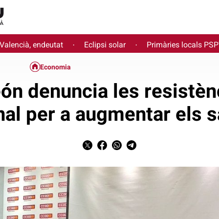
 Valencià, endeutat
Eclipsi solar
Primàries locals PS
·
·
Economia
ón denuncia les resistèn
nal per a augmentar els s