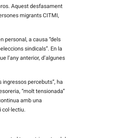
euros. Aquest desfasament
 persones migrants
CITMI,
n personal, a causa “dels
leccions sindicals”. En la
ue l’any anterior, d’algunes
s ingressos percebuts”, ha
esoreria, “molt
tensionada”
 continua amb una
col·lectiu.